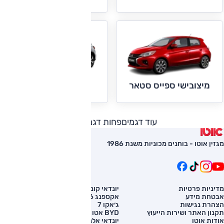
מיצובישי ASX
מיצובישי ספייס סטאר
עוד דגמים
פחות דגמים
מגזין אוטו - בוחנים מכוניות משנת 1986
מדיניות פרטיות
יונדאי קונה
השוואת רכב
אבטחת מידע
אקספנג G6
רכב חדש
הצהרת נגישות
ג׳אקו 7
מחירון רכב
תקנון האתר ושירות הייעוץ
BYD אטו 3
מימון לרכב
אודות אוטו
יונדאי אלנטרה