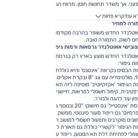
צני, אך משדר תחושת חוסן. מרווח הגחון הנאה מוסיף ליכולת
טח. התנהגות הכביש טובה מאוד, עם יכולת מפתיעה בפניות
א עוד
קרא פחות
יקולים - כמעט מהנה.
ורה למחיר
וטלנדר החדש משופר בהרבה מקודמו ושומר על מחיר תחרותי
חס לשוק. התמורה טובה.
צובישי אאוטלנדר גרסאות ורמות גימור
וטלנדר החדש מוצע בארץ רק בגרסת שבעה מקומות ובמבחר
ת גימור:
ת הבסיס נקראת 'אינטנס' והיא כוללת תאורת לד חלקית, חישוקי
ת הגימור 'אקזקיוטיב' מוסיפה לזה תאורת לד מלאה, בקרת שיוט
אדפטיבית, קיפול חשמלי למראות, חיישני גשם, שקע USB מאחור
פון עור להגה ולבורר.
'אינסטייל' גם חישוקי "20 ובנוסף גג זכוכית ומפתח חכם.
ונים מוקרנים ותפעול חשמלי למושב הנהג.
ת הגימור 'לקשרי' כוללת גם תאורת לד מתקדמת יותר, תפעול
מלי לפתיחת דלת תא המטען, ריפוד עור, בקרת אקלים