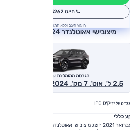
חייגו 3262
*
היעוץ חינם וללא התחייבות
מיצובישי אאוטלנדר 2024 חוות דעת
הגרסה המומלצת של אוטו
2.5 ל', אוט', 7 מק', Intense, 2x4 2024
קינן כהן
נבדק על ידי
ע כללי
בפברואר 2021 הוצג מיצובישי אאוטלנדר החדש, דור רביעי לרכב