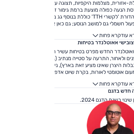
-אזורית, מצלמות היקפיות, תצוגה עילית ומערכת שמע של 'בוז'.
סת הנעה כפולה מוצעת ברמת גימור זו כאופציה בתוספת תשלום.
מהדורת 'לקשרי TTH' כוללת בנוסף גג בצבע שונה, עור איכותי יותר
עול חשמלי גם למושב הנוסע; גם כאן אופציה לגרסת הנעה כפולה
א עוד
קרא פחות
צובישי אאוטלנדר בטיחות
אוטלנדר החדש מפרט בטיחות עשיר הכולל בלימה אוטונומית
ים ולאחור, התרעה על סטייה מנתיב (בינתיים ללא תיקון, בגלל
לות היצרן שאינו מציע זאת בארץ), ניטור היקפי של שטחים מתים
עום אוטומטי לאורות, בקרת שיוט אדפטיבית (למעט ברמת גימור
'אינטנס') ו-11 כריות אוויר. הדגם הנוכחי טרם נבדק במבחני הריסוק
א עוד
קרא פחות
ורו NCAP.
 חדש בדגם
 שינוי בשנת הדגם 2024.