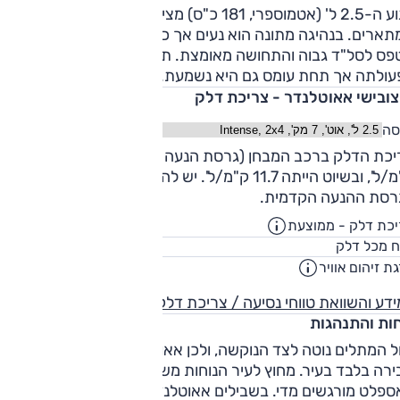
מנוע ה-2.5 ל' (אטמוספרי, 181 כ"ס) מציע ביצועים נאותים ברוב
ארים. בנהיגה מתונה הוא נעים אך כבר בעומס בינוני המנוע
פס לסל"ד גבוה והתחושה מאומצת. תיבת ההילוכים לרוב נעימה
עולתה אך תחת עומס גם היא נשמעת.
צובישי אאוטלנדר - צריכת דלק
סה
צריכת הדלק ברכב המבחן (גרסת הנעה כפולה) עמדה על 8.9
ק"מ/ל', ובשיוט הייתה 11.7 ק"מ/ל'. יש להניח שנתון זה ישתפר במע
רסת ההנעה הקדמית.
כת דלק - ממוצעת
11.5
ק"מ/ליט
55
ח מכל דלק
ליט
ת זיהום אוויר
4
דע והשוואת טווחי נסיעה / צריכת דלק
חות והתנהגות
ל המתלים נוטה לצד הנוקשה, ולכן אאוטלנדר מציג נוחות נסיעה
ירה בלבד בעיר. מחוץ לעיר הנוחות משתפרת אך עדיין שברים
ספלט מורגשים מדי. בשבילים אאוטלנדר ממשיך להיות מעט