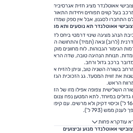
ובישי אאוטלנדר מציג חזית אגרסיבית וכוחנית, יש המון כרום,
כב בעל קווים תפוחים ויחידות התאורה מודרניות בהופעתן. לא
לם התחברו לסגנון, אבל אין ספק שמדובר ברכב מרשים למראה.
צובישי אאוטלנדר תא נוסעים ותא מטען
בת הנהג מציגה שינוי דרמטי ביחס לדור הקודם. ההופעה כאן
רנית (לרוב) ונאה (תמיד) והתחושה הכללית עשירה, במיוחד
ות הגימור הגבוהות. לוח מחוונים מוקרן ותצוגה עילית הן תוספות
מדות. תנוחת הנהיגה טובה, שדה הראיה נדיב והתחושה היא
דובר ברכב גדול ורחב.
רחב בשורה השניה טוב, וניתן להזיח את המושבים קדימה-אחורה
נות את זווית המסעד. גג הזכוכית הגדול נאה אך גוזל מעט
רווח הראש.
ורה השלישית צפופה אפילו מזו של הדור הקודם ומתאימה לילדים
 גדולים במיוחד. לתא המטען נפח צנום כשכל המושבים בשימוש
(160 ל') וכיסוי דקיק ולא מרשים. עם קיפול השורה השלישית הוא
ך לענק ממש (793 ל').
א עוד
קרא פחות
צובישי אאוטלנדר מנוע וביצועים