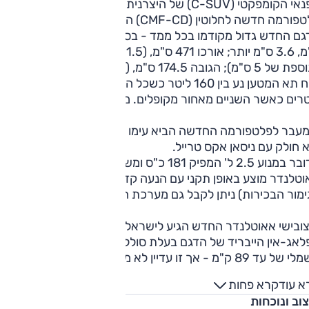
הפנאי הקומפקטי (C-SUV) של היצרנית. לראשונה הדגם יושב על
רמה חדשה לחלוטין (CMF-CD) המשותפת לרנו וניסאן.
הדגם החדש גדול מקודמו בכל ממד - בסיס הגלגלים
ס"מ, 3.6 ס"מ יותר; אורכו 471 ס"מ, (1.5 ס"
5 ס"מ); הגובה 174.5 ס"מ, (3.5 ס"מ יותר).
נפח תא המטען נע בין 160 ליטר כשכל המושבים בשימוש ועד 793
רים כאשר השניים מאחור מקופלים. מרווח הגחון הוא 21 ס"מ.
עבר לפלטפורמה החדשה הביא עימו יחידת הנעה חדשה אותה
 חולק עם ניסאן אקס טרייל.
מדובר במנוע 2.5 ל' המפיק 181 כ"ס ומשודך לתיבה רציפה.
וטלנדר מוצע באופן תקני עם הנעה קדמית, כאופציה (ברמות
ימור הבכירות) ניתן לקבל גם מערכת הנעה כפולה.
מיצובישי אאוטלנדר החדש הגיע לישראל ביולי 2021. גרסת
הפלאג-אין הייבריד של הדגם בעלת סוללת 20 קוט"ש וטווח נסיעה
 עד 89 ק"מ - אך זו עדיין לא מוצעת בארץ.
א עוד
קרא פחות
וב ונוכחות