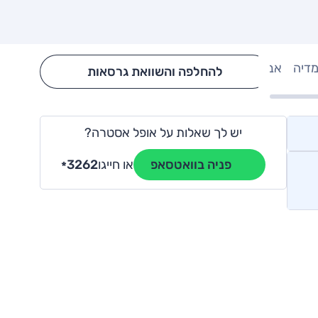
מדיה
אבזור
Hide config section
להחלפה והשוואת גרסאות
יש לך שאלות על אופל אסטרה?
או חייגו
3262
פניה בוואטסאפ
*