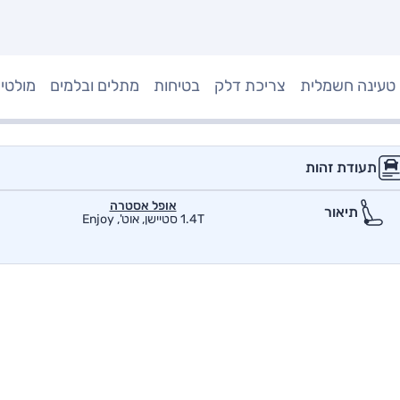
טעינה חשמלית
צריכת דלק
בטיחות
מתלים ובלמים
מולטי
תעודת זהות
אופל אסטרה
תיאור
1.4T סטיישן, אוט', Enjoy