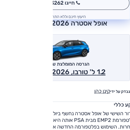
חייגו 3262
*
היעוץ חינם וללא התחייבות
אופל אסטרה 2026 חוות דעת
הגרסה המומלצת של אוטו
1.2 ל' טורבו, GS Line 2026
קינן כהן
נבדק על ידי
ע כללי
הדור השישי של אופל אסטרה נחשף ביולי 2021, מבוסס על
פלטפורמת EMP2 מבית PSA אותה היא חולקת עם פיג'ו 308
חרות. השימוש בפלטפורמה החדשה איפשר לאופל להגדיל את רו