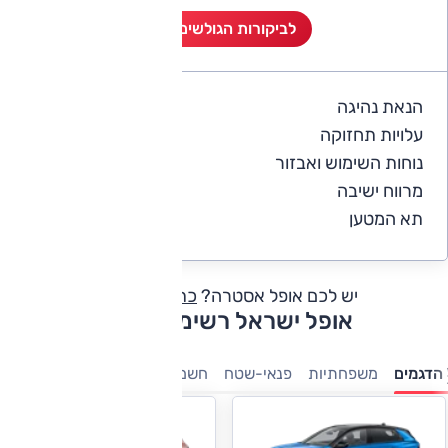
לביקורות הגולשים (9)
הנאת נהיגה
4.1
עלויות תחזוקה
3.4
נוחות השימוש ואבזור
4.2
מרווח ישיבה
4.4
תא המטען
4.4
יש לכם אופל אסטרה?
כתבו חוות דעת
אופל ישראל רשימת דגמים
הדגמים
משפחתיות
פנאי-שטח
חשמלי
מסחריות
קטנות