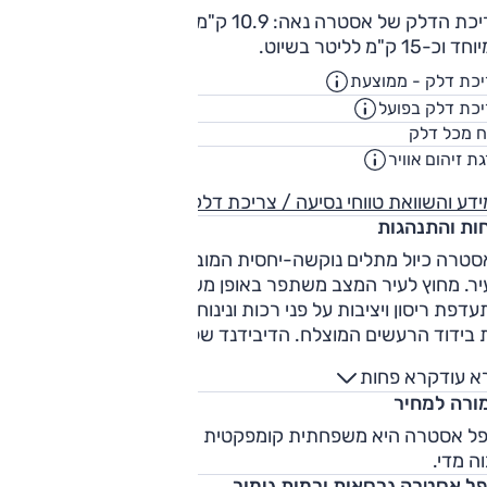
צריכת הדלק של אסטרה נאה: 10.9 ק"מ לליטר במבחן מאומץ
וכ-15 ק"מ לליטר בשיוט.
כת דלק - ממוצעת
16.7
ק"מ/ליט
כת דלק בפועל
13.5
ק"מ/ליט
52
ח מכל דלק
ליט
ת זיהום אוויר
4
דע והשוואת טווחי נסיעה / צריכת דלק
חות והתנהגות
טרה כיול מתלים נוקשה-יחסית המוביל לנוחות בינונית לכל היות
יר. מחוץ לעיר המצב משתפר באופן משמעותי אך היא בפירוש
דפת ריסון ויציבות על פני רכות ונינוחות. על צד החיוב ניתן למנו
 בידוד הרעשים המוצלח. הדיבידנד של הכיול הנוקשה מגיע בדמו
לת דינמית גבוהה בכביש המפותל, אחיזה גבוהה וריסון טוב של
א עוד
קרא פחות
רכב.
ורה למחיר
פל אסטרה היא משפחתית קומפקטית משובחת - אך מחירה מעט
ה מדי.
פל אסטרה גרסאות ורמות גימור