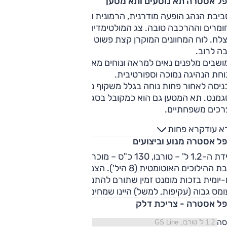
פל אסטרה תא נוסעים ותא מטען
יבת הנהג הופעה מודרנית, הרמונית ומוצלחת למדי, ואיכות
מרים וההרכבה טובה. צג המולטימדיה פונה לכיוון הנהג וזה סידו
צלח. לוח המחוונים המוקרן קצת פשוט למראה. הנדסת האנוש
ה לרוב.
שבים מלפנים נאים למראה ונוחים מאוד, גם בנסיעות ארוכות.
חת הנהיגה נמוכה וספורטיבית.
ניסה לאחור פחות נוחה בגלל משקוף נמוך והמרחב ממוצע
גמנט. תא המטען גם הוא כמקובל בסגמנט – ובהחלט מספק
רכים משפחתיים.
א עוד
קרא פחות
פל אסטרה מנוע וביצועים
יחידת ה-1.2 ל' – טורבו, 130 כ"ס – מוכרת והיא פועלת היטב עם
תיבת ההילוכים האוטומטית (8 היל'). הצמד הזה במיטבו בנהיגה
-יומית בזכות מומנט זמין שתורם להתנהלות נינוחה. ובכל זאת,
מס גבוה (עקיפות, למשל) היינו שמחים לקצת יותר מחץ ועזוז.
פל אסטרה - צריכת דלק
סה