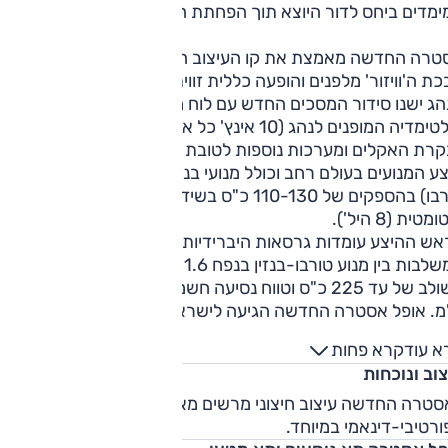
ימדים ביחס לדור היוצא תוך הפחתת המשקל.
טרה החדשה מאמצת את קו העיצוב העדכני של היצרנית עם
ת ה'וויזור' מלפנים והופעה כללית זוויתית ודינאמית. גם בסביבת
ג ישנו סידור המסכים החדש עם לוח מחוונים דיגטלי ומסך
מולטימדיה המופנים לנהג (10 אינץ' כל אחד) ומערך פקדים נפרד
קרת האקלים ומערכות נוספות לטובת שיפור נוחות התפעול.
היצע המנועים בעולם רחב וכולל מנועי בנזין ודיזל (1.2 או 1.5 ל',
טורבו) בהספקים של 110-130 כ"ס בשידוך לתיבה ידנית (6 היל')
מטית (8 היל').
אש ההיצע עומדות גרסאות היברידיות-נטענות (פלאג-אין)
המשלבות בין מנוע טורבו-בנזין בנפח 1.6 ל' למנוע חשמלי להספק
משולב של עד 225 כ"ס וטווח נסיעה חשמלי משוער של כ-55-60
. אופל אסטרה החדשה הגיעה לישראל בספטמבר 2022.
א עוד
קרא פחות
וב ונוכחות
סטרה החדשה עיצוב חיצוני מרשים מאוד, בעל נוכחות ומופע
רטיבי-דינאמי במיוחד.