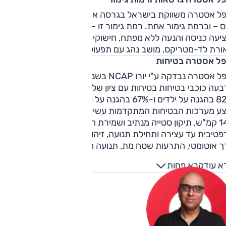
אופל אסטרה משווקת בישראל בגרסה אחת – האצ'בק, 1.2 ל', 130
כ"ס – וברמת גימור אחת. רמת גימור זו - GS ליין – מצוידת ביותר
ומציעה כניסה והנעה ללא מפתח, חישוקי 18 אינץ', חלון שמש פנורמ
רת לד-מטריקס, מושב נהג עם תפעול חשמלי וזכרונות ועוד.
פל אסטרה בטיחות
אופל אסטרה נבדקה ע"י יורו NCAP בשנת 2022 וקיבלה דירוג של
ארבעה כוכבי בטיחות בטיחות עם ציון של 80% בהגנה על מבוגרים,
-67% בהגנה על הולכי רגל.
צע מערכות הבטיחות המתקדמות עשיר וכולל בלימה אוטונומית ע
140 קמ"ש, תיקון סטייה מנתיב ושמירת הרכב בתוכו, בקרת שיוט
טיבית עד עצירה ותחילת תנועה, זיהוי תמרורים, עמעום אורות
ך אוטומטי, התרעות שטח מת, תנועה חוצה מאחור וערנות נהג.
א עוד
קרא פחות