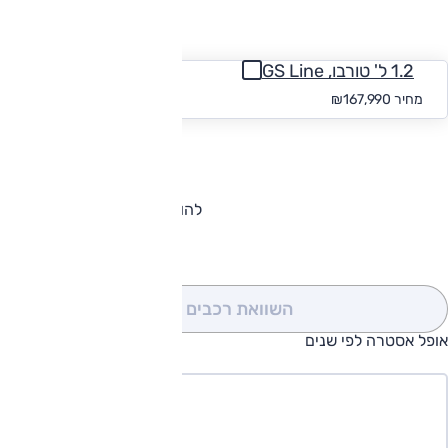
החזר חודשי
1.2 ל' טורבו, GS Line
החל מ-₪
1,549
מחיר
₪167,990
להורדת קטלוג אופל אסטרה
השוואת רכבים
(0)
אופל אסטרה לפי שנים