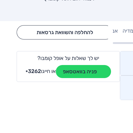
מדיה
אבזור
Hide config section
להחלפה והשוואת גרסאות
יש לך שאלות על אופל קומבו?
או חייגו
3262
פניה בוואטסאפ
*