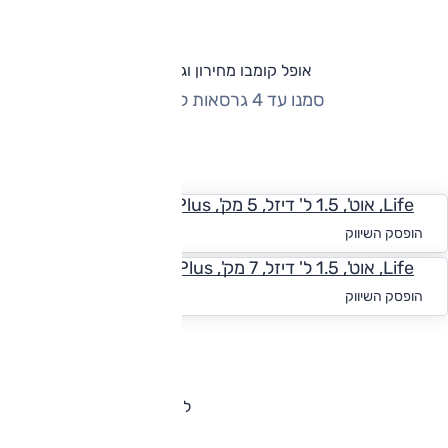
אופל קומבו מחירון וגרסאות
סמנו עד 4 גרסאות להשוואה
החזר חודשי
Life, אוט', 1.5 ל' דיזל, 5 מק', Edition Plus
החל מ-₪
1,797
הופסק השיווק
Life, אוט', 1.5 ל' דיזל, 7 מק', Elegance Plus
החל מ-₪
1,626
הופסק השיווק
להורדת קטלוג אופל קומבו