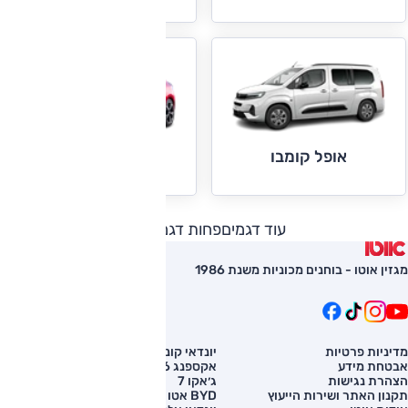
אופל קומבו
אופל קורסה
עוד דגמים
פחות דגמים
מגזין אוטו - בוחנים מכוניות משנת 1986
מדיניות פרטיות
יונדאי קונה
השוואת רכב
אבטחת מידע
אקספנג G6
רכב חדש
הצהרת נגישות
ג׳אקו 7
מחירון רכב
תקנון האתר ושירות הייעוץ
BYD אטו 3
מימון לרכב