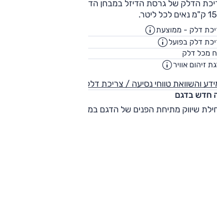
יכת הדלק של גרסת הדיזל במבחן הדרכים של 'אוטו' עמדה על
ים לכל ליטר.
כת דלק - ממוצעת
17.8
ק"מ/ליט
כת דלק בפועל
15.2
ק"מ/ליט
50
ח מכל דלק
ליט
ת זיהום אוויר
5
דע והשוואת טווחי נסיעה / צריכת דלק
 חדש בדגם
לת שיווק מתיחת הפנים של הדגם במאי 2024.