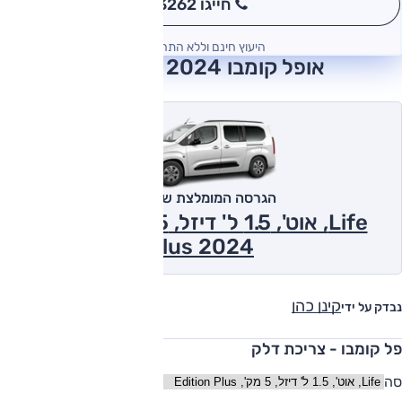
חייגו 3262
*
היעוץ חינם וללא התחייבות
אופל קומבו 2024 חוות דעת
הגרסה המומלצת של אוטו
Life, אוט', 1.5 ל' דיזל, 5 מק', Edition
Plus 2024
קינן כהן
נבדק על ידי
פל קומבו - צריכת דלק
סה