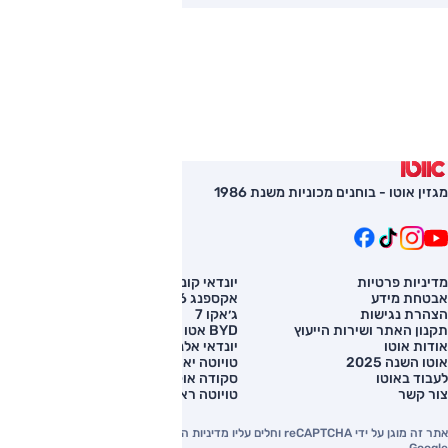
מגזין אוטו - בוחנים מכוניות משנת 1986
מדיניות פרטיות
יונדאי קונה
השוואת רכב
אבטחת מידע
אקספנג G6
רכב חדש
הצהרת נגישות
ג׳אקו 7
מחירון רכב
תקנון האתר ושירות הייעוץ
BYD אטו 3
מימון לרכב
אודות אוטו
יונדאי אלנטרה
אוטו השנה 2025
טויוטה יאריס קרוס
לעבוד באוטו
סקודה אוקטביה
צור קשר
טויוטה ראב 4
אתר זה מוגן על ידי reCAPTCHA וחלים עליו מדיניות הפרטיות והתנאים וההגבלות של