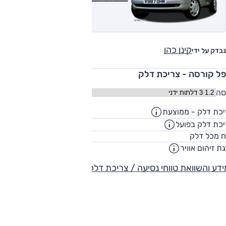
קינן כהן
נבדק על ידי
פל קורסה - צריכת דלק
סה
כת דלק - ממוצעת
15.4
ק"מ/ליט
כת דלק בפועל
11.7
ק"מ/ליט
46
ח מכל דלק
ליט
ת זיהום אוויר
-
דע והשוואת טווחי נסיעה / צריכת דלק