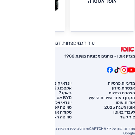
אופל אסטרה
אופל קורסה
עוד דגמים
פחות דגמים
מגזין אוטו - בוחנים מכוניות משנת 1986
מדיניות פרטיות
יונדאי קונה
השוואת רכב
אבטחת מידע
אקספנג G6
רכב חדש
הצהרת נגישות
ג׳אקו 7
מחירון רכב
תקנון האתר ושירות הייעוץ
BYD אטו 3
מימון לרכב
אודות אוטו
יונדאי אלנטרה
אוטו השנה 2025
טויוטה יאריס קרוס
לעבוד באוטו
סקודה אוקטביה
צור קשר
טויוטה ראב 4
אתר זה מוגן על ידי reCAPTCHA וחלים עליו מדיניות הפרטיות והתנאים וההגבלות של
Google