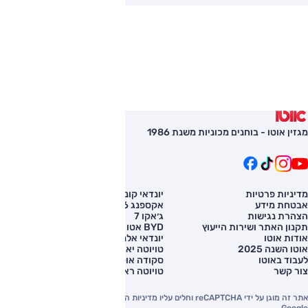
מגזין אוטו - בוחנים מכוניות משנת 1986
מדיניות פרטיות
יונדאי קונה
השוואת רכב
אבטחת מידע
אקספנג G6
רכב חדש
הצהרת נגישות
ג׳אקו 7
מחירון רכב
תקנון האתר ושירות הייעוץ
BYD אטו 3
מימון לרכב
אודות אוטו
יונדאי אלנטרה
אוטו השנה 2025
טויוטה יאריס קרוס
לעבוד באוטו
סקודה אוקטביה
צור קשר
טויוטה ראב 4
אתר זה מוגן על ידי reCAPTCHA וחלים עליו מדיניות הפרטיות והתנאים וההגבלות של