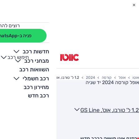
רוצים להת
פניה ב-WhatsApp
חדשות רכב
חיפוש רכב
+
-
מבחני רכב
השוואות רכב
רכב חשמלי
אוטו
אופל
קורסה
2024
1.2 ל' טורבו, אוט', GS Line
אופל קורסה 2024
יד שניה
מחירון רכב
רכב חדש
1.2 ל' טורבו, אוט', GS Line
הדגם אינו משווק כרכב חדש