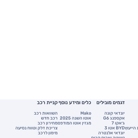
דגמים מובילים
כלים ומידע נוסף
קניית רכב
יונדאי קונה
Mako
השוואות רכב
אקספנג G6
אוטו השנה 2025
רכב חדש
ג׳אקו 7
מגזין אוטו המודפס
מחירון רכב
הייעוץ
BYD אטו 3
צריכת דלק וטווח נסיעה
יונדאי אלנטרה
מימון לרכב
טויוטה יאריס קרוס