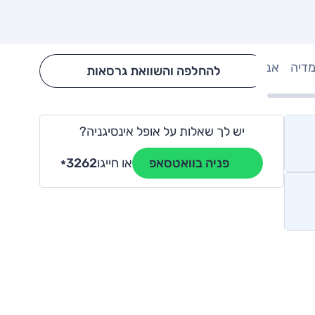
מדיה
אבזור
Hide config section
להחלפה והשוואת גרסאות
יש לך שאלות על אופל אינסיגניה?
או חייגו
3262
פניה בוואטסאפ
*