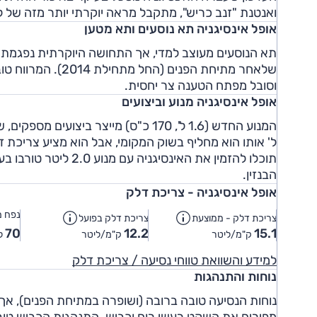
ואנטנת "זנב כריש", מתקבל מראה יוקרתי יותר מזה של ל
אופל אינסיגניה תא נוסעים ותא מטען
תא הנוסעים מעוצב למדי, אך התחושה היוקרתית נפגמת כ
שלאחר מתיחת הפנים
וסובל מפתח הטענה צר יחסית.
אופל אינסיגניה מנוע וביצועים
ל' אותו הוא מחליף בשוק המקומי, אבל הוא מציע צריכת 
הבנזין.
אופל אינסיגניה - צריכת דלק
נפח מ
צריכת דלק - ממוצעת
צריכת דלק בפועל
70
12.2
15.1
ק"מ/ליטר
ק"מ/ליטר
ל
למידע והשוואת טווחי נסיעה / צריכת דלק
נוחות והתנהגות
נוחות הנסיעה טובה ברובה (ושופרה במתיחת הפנים), אך 