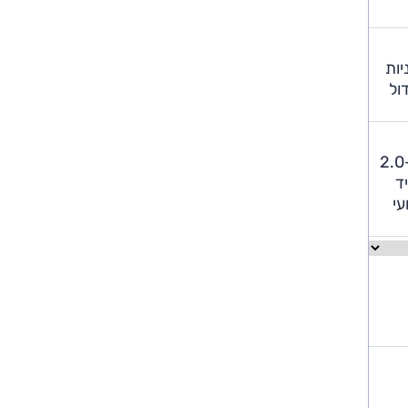
יות
דול
המנוע החדש (1.6 ל', 170 כ"ס) מייצר ביצועים מספקים, שמלווים בתחושה נינוחה ולא מאומצת. הוא אומנם פחות כוחני מה-2.0
ד
נועי