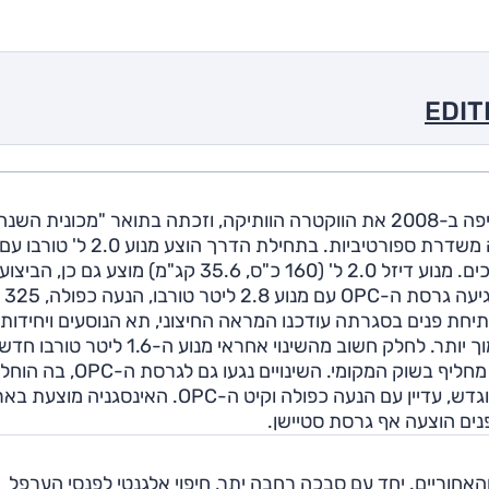
האינסיגניה היא המשפחתית הגדולה של אופל אשר החליפה ב-2008 את הווקטרה הוותיקה, וזכתה בתואר "מכונית הש
כ"ס ו-35.7 קג"מ המשודך לתיבה אוט' בעלת שישה הילוכים. מנוע דיזל 2.0 ל' (160 כ"ס, 35.6 קג"מ) מוצע גם כן, 
אמנם פחות טובי
2013 עברה האינסיגניה מתיחת פנים בסגרתה עודכנו המראה החיצוני, תא הנוסעים ויחידות
הכוח. היא מוצעת ברמת אבזור גבוהה מבעבר ובמחיר נמוך יותר. לחלק חשוב מהשינוי אחראי מנוע ה-6
170 כ"ס, שהינו חסכוני ונקי ממנוע ה-2.0 ליטר אותו הוא מחליף בשוק המקומי. השינויים נגעו גם לגרסת ה
מנוע ה-325 כ"ס לאחד עם 250 כ"ס ממנוע 2.0 ליטר מוגדש, עדיין עם הנעה כפולה וקיט ה-OPC. האינסגניה מו
אחוריים. יחד עם סבכה רחבה יתר, חיפוי אלגנטי לפנסי הערפל