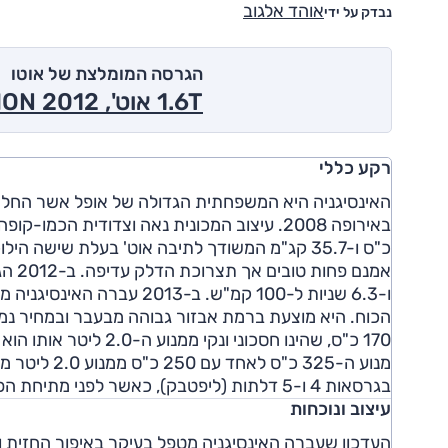
אוהד אלגוב
נבדק על ידי
הגרסה המומלצת של אוטו
1.6T אוט', EDITION 2012
רקע כללי
ו-6.3 שניות ל-100 קמ"ש. ב-
בגרסאות 4 ו-5 דלתות (ליפטבק), כאשר לפני מתיחת הפנים הוצעה אף גרסת סטיישן.
עיצוב ונוכחות
העדכון שעברה האינסיגניה מטפל בעיקר באיפור החזית וה