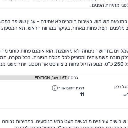
פני מתיחת הפנים.
תוצאה משימוש באיכות חומרים לא אחידה – עניין ששופר במכונ
 (החל מתחילת 2014). המרווח טוב מלפנים וקצת פחות מאחור, בעיקר במרווח הראש. תא המטען ג
דלק טובה משמעותית ומספיק לכל מטלה הגיונית. בכל מקרה, תמי
תוכלו להזמין את האינסיגניה עם מנוע 2.0 ליטר טורבו בעל 250 כ"ס. מנוע הדיזל פחות ביצועיסט אך חסכוני יותר משני מ
גרסה
כל דלק
דרגת זיהום אוויר
11
יטר
שיבושים עירוניים מורגשים מעט בתא הנוסעים. במהירות גבוהה