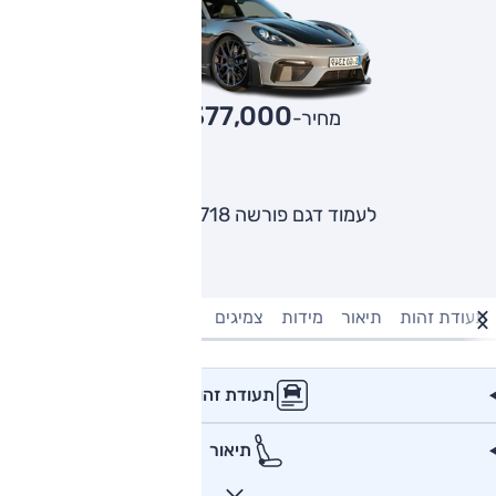
1,377,000
מחיר-₪
לעמוד דגם פורשה 718 קאיימן
תעודת זהות
תיאור
מידות
צמיגים
מנוע וביצועים
טעינה חשמל
תעודת זהות
תיאור