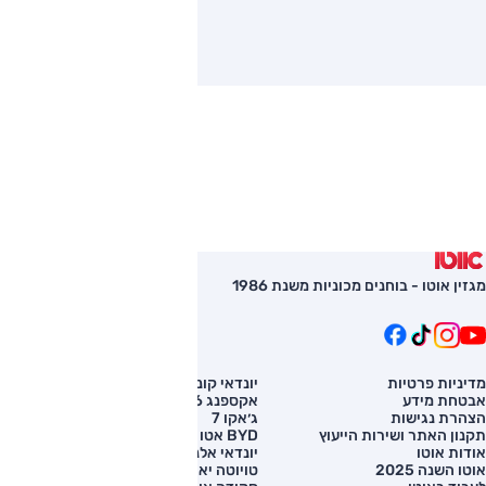
מגזין אוטו - בוחנים מכוניות משנת 1986
מדיניות פרטיות
יונדאי קונה
השוואת רכב
אבטחת מידע
אקספנג G6
רכב חדש
הצהרת נגישות
ג׳אקו 7
מחירון רכב
תקנון האתר ושירות הייעוץ
BYD אטו 3
מימון לרכב
אודות אוטו
יונדאי אלנטרה
אוטו השנה 2025
טויוטה יאריס קרוס