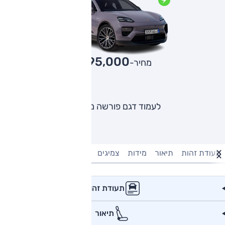
795,000
מחיר-₪
לעמוד דגם פורשה מקאן
תעודת זהות
תיאור
מידות
צמיגים
מנוע וביצועים
טעינה חשמל
תעודת זהות
תיאור