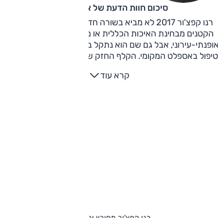
סיכום חוות הדעת של אוהד אלגוב
רנו קפצ'ור 2017 לא מביא בשורה חדשה לסגמנט רכבי הפנאי
הקטנים מבחינת האיכות הכללית או מעטפת היכולות. זהו רכב
ופנתי-עירוני, אבל גם שם הוא נתקל בקושי בסעיף חשוב – יכולת
יפול באספלט המקומי. הקלף החזק שלו הוא מראה מודרני ומושך
חוץ ומבפנים. עניין חשוב בקטגוריה אשר פונה לאלו שחשוב להם צ
קרא עוד
האופנה יותר מיעילות או יכולת.
רנו קפצ'ור מחירון וגרסאות