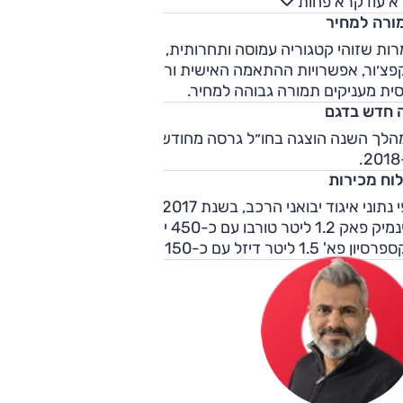
א עוד
קרא פחות
מושלמים. ההתנהגות בפיתולים מאותתת לנהג על ייעודו האמיתי של
ורה למחיר
פצ'ור כרכב אופנתי-אורבאני. ככל שהכביש או הנהיגה תובעניים
ר, כך הביצוע מרשים פחות. בתחושת הביטחון פוגעת גם פעולת
ות שזוהי קטגוריה עמוסה ותחרותית, נוכחותו הבולטת של
ה, אשר משקלו קל, והוא מלאכותי ומעורפל. הבלמים הציגו יכולת
פצ׳ור, אפשרויות ההתאמה האישית ורשימת האבזור הנדיבה
בה, אך הדוושה חסרת נשיכה.
סית מעניקים תמורה גבוהה למחיר.
 חדש בדגם
הלך השנה הוצגה בחו״ל גרסה מחודשת, שהגיעה לישראל
.
לוח מכירות
לפי נתוני איגוד יבואני הרכב, בשנת 2017 הגרסה הנמכרת הייתה
דיינמיק פאק 1.2 ליטר טורבו עם כ-450 יחידות. אחריה גרסת
ון פא' 1.5 ליטר דיזל עם כ-150 יחידות.