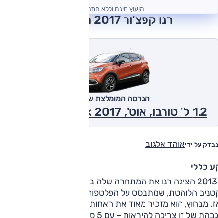
היעוץ חינם וללא התחייבות
רנו קפצ'ור 2017 חוות דעת
הגרסה המומלצת של אוטו
1.2 ל' טורבו, אוט', Dynamic Pack 2017
אוהד אלגוב
נבדק על ידי
ע כללי
ב-2013 הציגה רנו את המתחרה שלה בקטגורית רכבי הפנאי
טנים הלוהטת, שמתבסס על הפלטפורמה של הקליאו החדשה
דאז. מבחוץ, הוא מזכיר מאוד את האחות קליאו ונראה כפי שגרסה
מוגבהת של זו צריכה להיראות – עם 5 ס"מ נוספים למרווח הגחון.