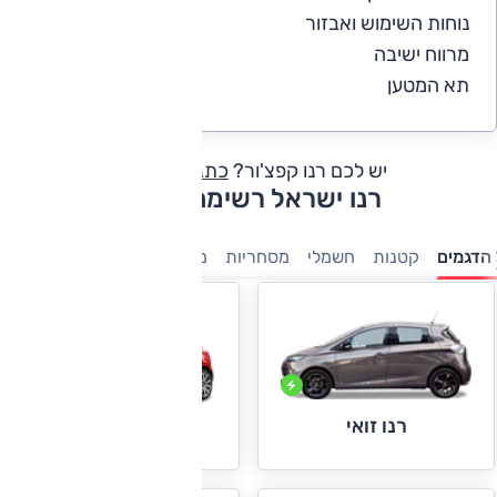
נוחות השימוש ואבזור
4.9
מרווח ישיבה
4.7
תא המטען
4.4
יש לכם רנו קפצ'ור?
כתבו חוות דעת
רנו ישראל רשימת דגמים
הדגמים
קטנות
חשמלי
מסחריות
משפחתיות
פנאי-שטח
היב
רנו זואי
רנו טווינגו