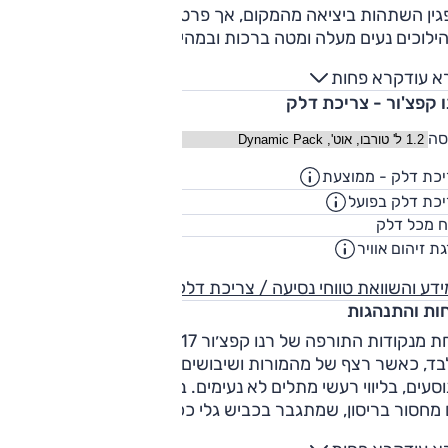
גין השתהות ביציאה מהמקום, אך פרט לכך מייצר דחף מספק
ילוכים נעים מעלה ומטה ברכות ובמהירות האופייניות לתיבות
לה. ראוי לציין לחיוב כי בהתנהלות פקוקה אין את הרגשת
א עוד
קרא פחות
הטלטול שיש לתיבות מתחרות. מנוע הדיזל חזק מהמצופה ומציע
ו קפצ'ור - צריכת דלק
רנטיבה ייחודית וחסכונית במיוחד.
סה
כת דלק - ממוצעת
18.2
ק"מ/ליט
כת דלק בפועל
14.7
ק"מ/ליט
45
ח מכל דלק
ליט
ת זיהום אוויר
דע והשוואת טווחי נסיעה / צריכת דלק
חות והתנהגות
אחת מנקודות התורפה של רנו קפצ׳ור 2017 היא נוחות נסיעה סב
ד, כאשר רצף של מהמורות ושיבושים גדולים יגרמו לנדנוד תא
סעים, בליווי רעשי מתלים לא נעימים. בנסיעה בינעירונית מתווסף
 מחסור בריסון, שמתגבר בכביש גלי ככל שעולה העומס. הבידוד
ר, אך רעשי הכביש בולטים ונוכחים – בייחוד על כבישים לא