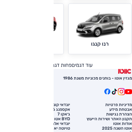
רנו קפצ'ור
רנו קנגו
עוד דגמים
פחות דגמים
מגזין אוטו - בוחנים מכוניות משנת 1986
מדיניות פרטיות
יונדאי קונה
השוואת רכב
אבטחת מידע
אקספנג G6
רכב חדש
הצהרת נגישות
ג׳אקו 7
מחירון רכב
תקנון האתר ושירות הייעוץ
BYD אטו 3
מימון לרכב
אודות אוטו
יונדאי אלנטרה
אוטו השנה 2025
טויוטה יאריס קרוס