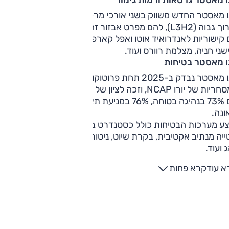
רנו מאסטר החדש משווק בשני אורכי מרכב, בינוני גבוה (L2H2)
וארוך גבוה (L3H2), להם מפרט אבזור זהה, הכולל: מולטימד
קישוריות לאנדרואיד אוטו ואפל קארפליי, מושב נהג הידראולי,
שני חניה, מצלמת רוורס ועוד.
ו מאסטר בטיחות
רנו מאסטר נבדק ב-2025 תחת פרוטוקול הבטיחות החדש
למסחריות של יורו NCAP, וזכה לציון של 5 כוכבים במבחני הריסוק,
עם 73% בנהיגה בטוחה, 76% במניעת תאונה ו-80% בבטיחות 
ונה.
צע מערכות הבטיחות כולל כסטנדרט בלימה אוטונומית, בקרת
ייה מנתיב אקטיבית, בקרת שיוט, ניטור שטח מת, בקרת ערנות
 ועוד.
א עוד
קרא פחות