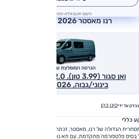
*
היעוץ חינם וללא התחייבות
רנו מאסטר 2026 חוות דעת
הגרסה המומלצת של אוטו
ואן סגור (3.99 טון), 2.0 ל' דיזל, אוט',
בינוני/גבוה, L2H2 2026
קינן כהן
נבדק על ידי
ע כללי
בסיס פלטפורמה מתקדמת, עם תא נוסעים מודרני ומנועי דיזל,