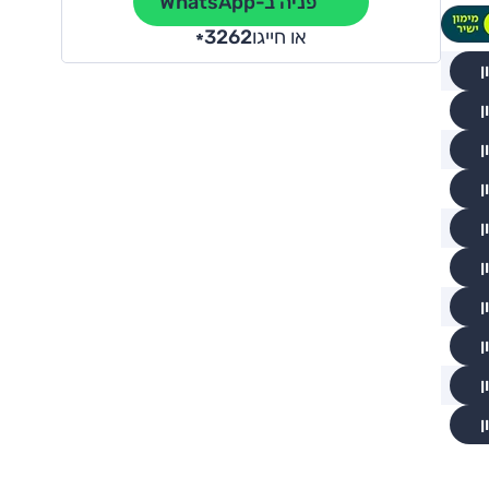
פניה ב-WhatsApp
או חייגו
3262
*
ן
ן
ן
ן
ן
ן
ן
ן
ן
ן