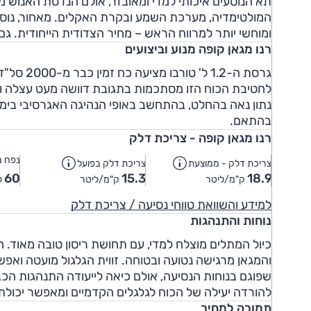
תא הנוסעים איכותי למדי ומאובזר, אולם הנדסת האנוש מ
המולטימדיה, מערכת השמע ובקרת האקלים. מאחור, נוסע 
ומוחשי יותר למרווח הראש – מחיר הצדודית הייחודית. 
רנו מגאן קופה מנוע וביצועים
גרסת ה-2
נתון נאה בהחלט, בהתחשב באופי הנהיגה האגרסיבי בימי
בהתאם.
רנו מגאן קופה - צריכת דלק
נפח מ
צריכת דלק - ממוצעת
צריכת דלק בפועל
60
15.3
18.9
ק"מ/ליטר
ק"מ/ליטר
ל
למידע והשוואת טווחי נסיעה / צריכת דלק
נוחות והתנהגות
כיול המתלים מוצלח למדי, עם תחושת ריסון טובה מאוד. ה
והמגאן מרגישה נטועה ובטוחה. זווית הגלגול מועטה ואפ
שפוגם בנוחות הנסיעה, אולם כיאה לייעודה התנהגות הכ
להורדה יעילה של הכוח לגלגלים הקדמיים ומאפשר יכולת
תמורה למחיר