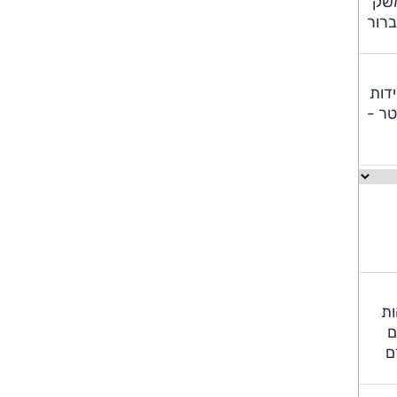
משק
ברור
יחידות
 זו צריכת הדלק עמדה על כ-11 ק"מ לליטר -
ות
ם
ם