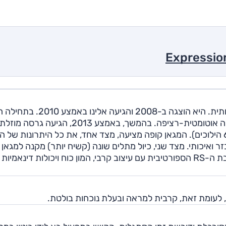
המגאן קופה היא גרסת 3 דלתות מעוצבת למגאן המשפחתית. היא הוצגה ב-2008 והגיעה אלינו ב
הוצעה עם יחידת ה-2.0 ליטר המוכרת עם 143 כ"ס ותיבה אוטומטית-רציפה. בהמשך, באמצע 2013, הגי
מנוע 1.2 ל' טורבו המספק 115 כ"ס ושודך לתיבה ידנית (6 הילוכים). המגאן קופה מציעה, מצד אחד, את כל היתרונות 
 ואיכותי. מצד שני, כיול מתלים שונה (קשיח יותר) מקנה למגאן 
בת ה-
RS
הספורטיבית עם עיצוב קרבי, המון כוח ויכולות דינאמיות
, לעומת זאת, קרבית למראה ובעלת נוכחות בולטת.