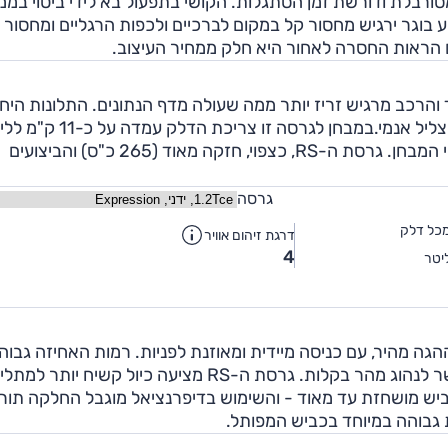
סורבלת ודורשת זמן הסתגלות. הקושי בתפעול בא לידי ביטוי במ
בוגר ירגיש מחסור קל במקום לברכיים ולכפות הרגליים ומחסור 
גם הראות החסרה לאחור היא חלק ממחיר העיצוב.
1. ל' טורבו מציעה כח זמין כבר מ-2000 סל"ד והרכב מרגיש זריז יותר ממה שעולה מדף הנתונים. התלונות ה
לחטיבת הכוח הזו מסתכמות בתגובת דוושה מעט עצלה וצליל אנמי.במבחן לגרסה
 המבחן. גרסת ה-
RS
, כצפוי, חזקה מאוד (265 כ"ס) והביצועים
גרסה
כל דלק
דרגת זיהום אוויר
4
יטר
הגה מהיר, עם כניסה מיידית ומאוזנת לפניות. רמות האחיזה גבוה
שר לנהוג מהר בקלות. גרסת ה-
RS
מציעה כיול קשיח יותר למתלי
ביש מושחזת עד מאוד - והשימוש בדיפרנציאל מוגבל החלקה תור
 גבוהה במיוחד בכביש המפותל.