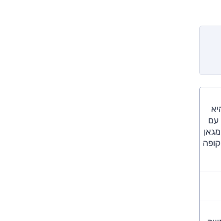
אמצע 2010. בתחילה היא
עה גרסה מוזלת עם
של המגאן
קופה