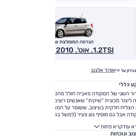
הגרסה המומלצת של אוטו
1.2TSI, אוט', Ambition 2010
אוהד אלגוב
נבדק על ידי
ע כללי
ור השני של הסקודה פאביה חולל מהפך תדמיתי לסקודה – הרעיו
 ליצור מכונית "שיקית" שאנשים רוצים לנהוג בה ולא רק צריכים.
 הצליח חלקית בעיצוב, ששומר על המאפיינים המסורתיים של
סקודה אבל גם מו
ות מרשים כשנכנסים פנימה – תא הנוסעים שמרני ורבוע מדי.
א עוד
קרא פחות
כות החומרים וההרכבה בינונית והאבזור סביר בלבד (כאשר בגרס
וב ונוכחות
הבסיסית רק 4 כריות אוויר) ועלייה ברמתו תדרוש גם תוספת כספית