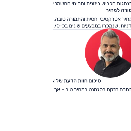
הגות הכביש בינונית וההיגוי החשמלי לא מצטיין, כמו גם הבלמים
ורה למחיר
המחיר אטרקטיבי יחסית והתמורה טובה. בפרט בגרסאות ה-1.4 ל'
ניות, שנמכרו במבצעים שונים בכ-70 אלף ש"ח.
סיכום חוות הדעת של אוהד אלגוב
חרה חזקה בסגמנט במחיר טוב – אך הפיאסטה והפולו טובות יותר