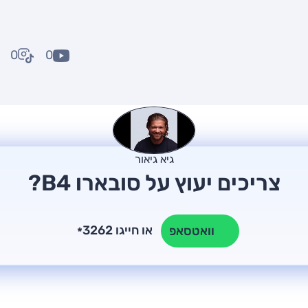
0
0
גיא גיאור
צריכים יעוץ על סובארו B4?
או חייגו 3262
וואטסאפ
*