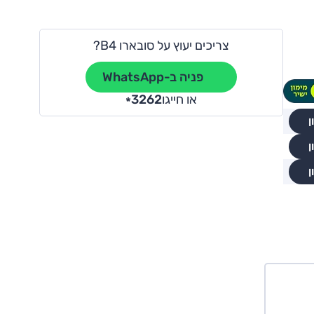
צריכים יעוץ על סובארו B4?
פניה ב-WhatsApp
או חייגו
3262
*
ן
ן
ן