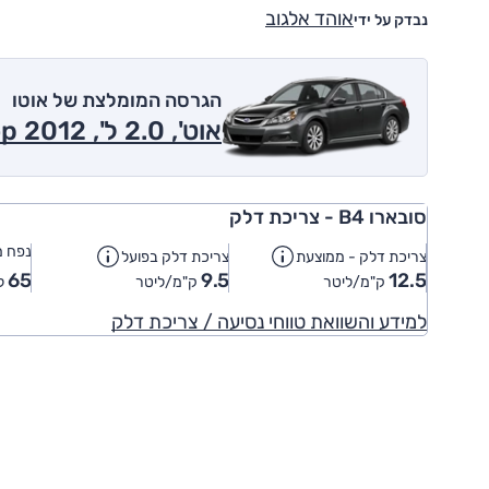
אוהד אלגוב
נבדק על ידי
הגרסה המומלצת של אוטו
אוט', 2.0 ל', Top 2012
סובארו B4 - צריכת דלק
נפח מ
צריכת דלק - ממוצעת
צריכת דלק בפועל
65
9.5
12.5
ק"מ/ליטר
ק"מ/ליטר
ל
למידע והשוואת טווחי נסיעה / צריכת דלק