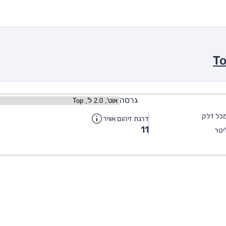
גרסה
כל דלק
דרגת זיהום אוויר
11
יטר