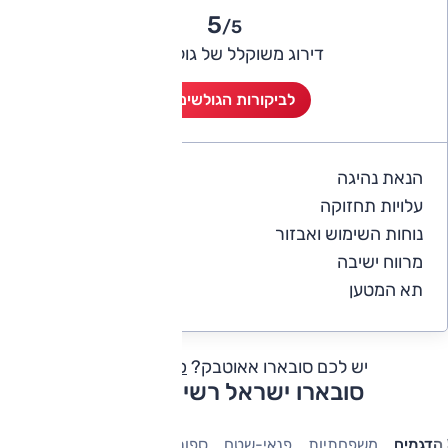
5
/5
דירוג משוקלל של גולשי אוטו
לביקורות הגולשים (1)
הנאת נהיגה
5
עלויות תחזוקה
4
נוחות השימוש ואבזור
5
מרווח ישיבה
5
תא המטען
5
יש לכם סובארו אאוטבק?
כתבו חוות דעת
סובארו ישראל רשימת דגמים
הדגמים
משפחתיות
פנאי-שטח
ספורט