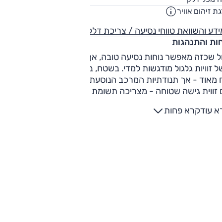
ליט
ת זיהום אוויר
3
דע והשוואת טווחי נסיעה / צריכת דלק
חות והתנהגות
ל שכזה מאפשר נוחות נסיעה טובה, אך פוגם ביכולת הדינאמית
בשל זוויות גלגול מודגשות למדי. בשטח, בעיקר בשבילים, האאוטבק
ח מאוד - אך תנודתיות המרכב הנוסעת בשל המתלים הרכים - יח
 זווית גישה שטוחה - מצריכה תשומת לב בנסיעה מהירה, בכדי
למנוע ניגוח של המרכב בקרקע. מצד שני, מרווח הגחון הגבוה-יחס
א עוד
קרא פחות
ד עם מערכת ההנעה הכפולה היעילה מקנים לאאוטבק יכולת שט
תיעה ביותר.