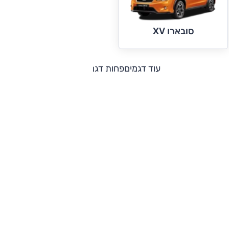
סובארו XV
עוד דגמים
פחות דגמים