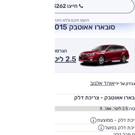
חייגו 3262
*
היעוץ חינם וללא התחייבות
סובארו אאוטבק 2015 חוות דעת
הגרסה המומלצת של אוטו
2.5 ליטר, אוט', X 2015
אוהד אלגוב
נבדק על ידי
בארו אאוטבק - צריכת דלק
סה
כת דלק - ממוצעת
14.3
ק"מ/ליט
כת דלק בפועל
10.8
ק"מ/ליט
60
ח מכל דלק