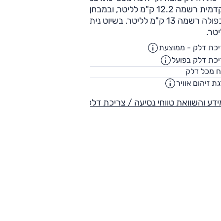
הקדמית רשמה 12.2 ק"מ לליטר, ובמבחן רגוע יותר גרסה ההנעה
הכפולה רשמה 13 ק"מ לליטר. בשיוט ניתן להגיע לכ-15-16 ק"מ
טר.
כת דלק - ממוצעת
17.5
ק"מ/ליט
כת דלק בפועל
14.2
ק"מ/ליט
47
ח מכל דלק
ליט
ת זיהום אוויר
דע והשוואת טווחי נסיעה / צריכת דלק