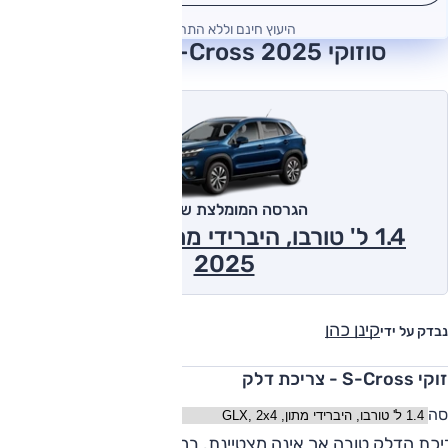
היעוץ חינם וללא התחייבות
סוזוקי S-Cross 2025 חוות דעת
הגרסה המומלצת של אוטו
1.4 ל' טורבו, היברידי מתון, GLX, 2x4
2025
קינן כהן
נבדק על ידי
S-Cro - צריכת דלק
סה
יכת הדלק טובה אך אינה מצטיינת. במבחן מאומץ גרסת ההנעה