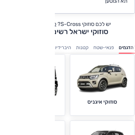
תא המטען
4.8
יש לכם סוזוקי S-Cross?
כתבו חוות דעת
סוזוקי ישראל רשימת דגמים
הדגמים
פנאי-שטח
קטנות
היברידיות
סוזוקי איגניס
סוזוקי ג'ימני