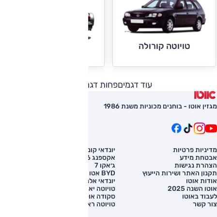
טויוטה קורולה
טויוטה ראב 4
עוד דגמים
פחות דגמים
מגזין אוטו - בוחנים מכוניות משנת 1986
מדיניות פרטיות
יונדאי קונה
השוואת רכב
אבטחת מידע
אקספנג G6
רכב חדש
הצהרת נגישות
ג׳אקו 7
מחירון רכב
תקנון האתר ושירות הייעוץ
BYD אטו 3
מימון לרכב
אודות אוטו
יונדאי אלנטרה
אוטו השנה 2025
טויוטה יאריס קרוס
לעבוד באוטו
סקודה אוקטביה
צור קשר
טויוטה ראב 4