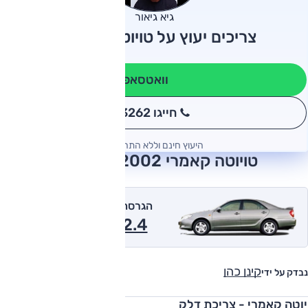
גיא גיאור
צריכים יעוץ על טויוטה קאמרי?
וואטסאפ
חייגו 3262
*
היעוץ חינם וללא התחייבות
טויוטה קאמרי 2002 חוות דעת
הגרסה המומלצת של אוטו
2.4 אוט' 2002
קינן כהן
נבדק על ידי
יוטה קאמרי - צריכת דלק