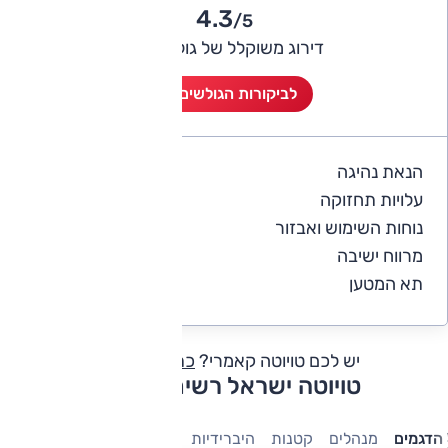
4.3
/5
דירוג משוקלל של גולשי אוטו
לביקורות הגולשים (8)
הנאת נהיגה
4
עלויות תחזוקה
3.8
נוחות השימוש ואבזור
4.1
מרווח ישיבה
4.5
תא המטען
4.4
יש לכם טויוטה קאמרי?
כתבו חוות דעת
טויוטה ישראל רשימת דגמים
הדגמים
מנהלים
קטנות
היברידיות
פנאי-שטח
7 מושבים
מש