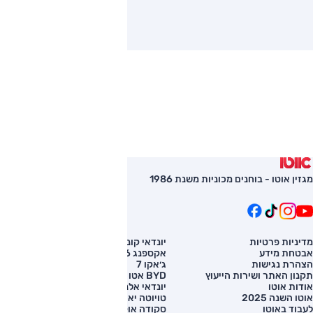
מגזין אוטו - בוחנים מכוניות משנת 1986
מדיניות פרטיות
יונדאי קונה
השוואת רכב
אבטחת מידע
אקספנג G6
רכב חדש
הצהרת נגישות
ג׳אקו 7
מחירון רכב
תקנון האתר ושירות הייעוץ
BYD אטו 3
מימון לרכב
אודות אוטו
יונדאי אלנטרה
אוטו השנה 2025
טויוטה יאריס קרוס
לעבוד באוטו
סקודה אוקטביה