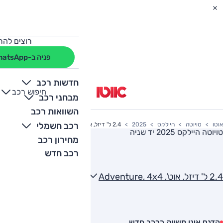
רוצים להת
פניה ב-WhatsApp
חדשות רכב
חיפוש רכב
+
-
מבחני רכב
השוואות רכב
רכב חשמלי
אוטו
טויוטה
היילקס
2025
2.4 ל' דיזל, אוט', Adventure, 4x4
טויוטה היילקס 2025
יד שניה
מחירון רכב
רכב חדש
2.4 ל' דיזל, אוט', Adventure, 4x4
הדגם אינו משווק כרכב חדש