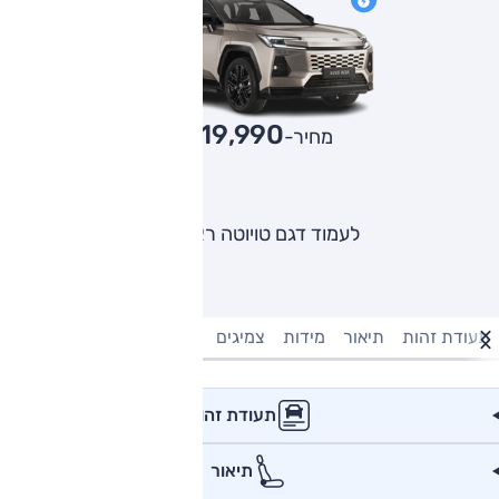
219,990
מחיר-₪
לעמוד דגם טויוטה ראב 4
תעודת זהות
תיאור
מידות
צמיגים
מנוע וביצועים
טעינה חשמל
תעודת זהות
תיאור