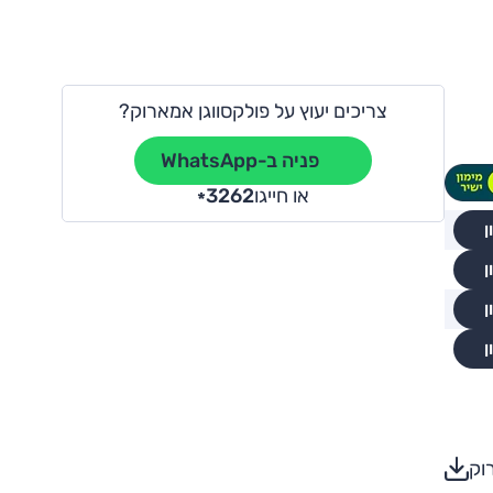
צריכים יעוץ על פולקסווגן אמארוק?
פניה ב-WhatsApp
או חייגו
3262
*
ן
ן
ן
ן
וק