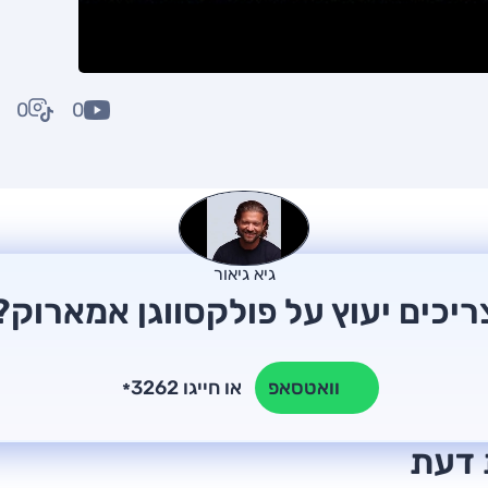
0
0
גיא גיאור
ריכים יעוץ על פולקסווגן אמארוק?
או חייגו 3262
וואטסאפ
*