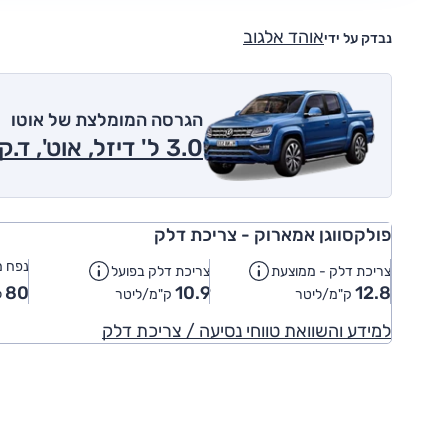
אוהד אלגוב
נבדק על ידי
הגרסה המומלצת של אוטו
3.0 ל' דיזל, אוט', ד.קבינה, 4x4 2013
פולקסווגן אמארוק - צריכת דלק
נפח מ
צריכת דלק - ממוצעת
צריכת דלק בפועל
80
10.9
12.8
ק"מ/ליטר
ק"מ/ליטר
ל
למידע והשוואת טווחי נסיעה / צריכת דלק