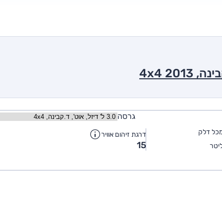
גרסה
כל דלק
דרגת זיהום אוויר
15
יטר