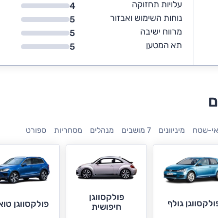
עלויות תחזוקה
4
נוחות השימוש ואבזור
5
מרווח ישיבה
5
תא המטען
5
ם
אי-שטח
מיניוונים
7 מושבים
מנהלים
מסחריות
ספורט
פולקסווגן
ולקסווגן גולף
פולקסווגן טוא
חיפושית