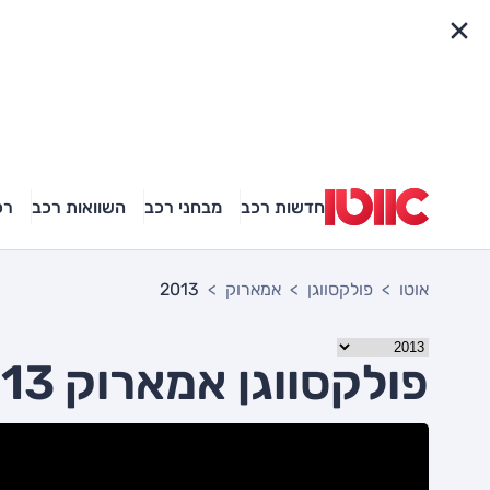
פריט מהיר
חדשות רכב
מבחני רכב
השוואות רכב
רכ
אוטו
פולקסווגן
אמארוק
2013
פולקסווגן אמארוק 2013 יד שניה