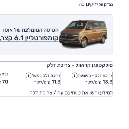
קינן כהן
נבדק על ידי
הגרסה המומלצת של אוטו
קומפורטליין 6.1 קצר, 2.0 ל' דיזל, אוט' 2023
פולקסווגן קראוול - צריכת דלק
נפח מ
צריכת דלק - ממוצעת
צריכת דלק בפועל
70
11.3
13.3
ק"מ/ליטר
ק"מ/ליטר
ל
למידע והשוואת טווחי נסיעה / צריכת דלק