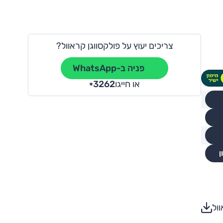
צריכים יעוץ על פולקסווגן קראוול?
פניה ב-WhatsApp
או חייגו
3262
*
ן
ול