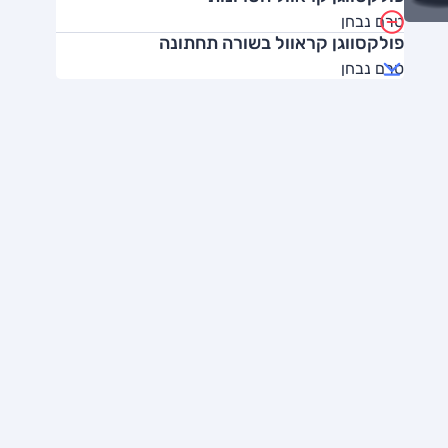
טרם נבחן
פולקסווגן קראוול בשורה תחתונה
טרם נבחן