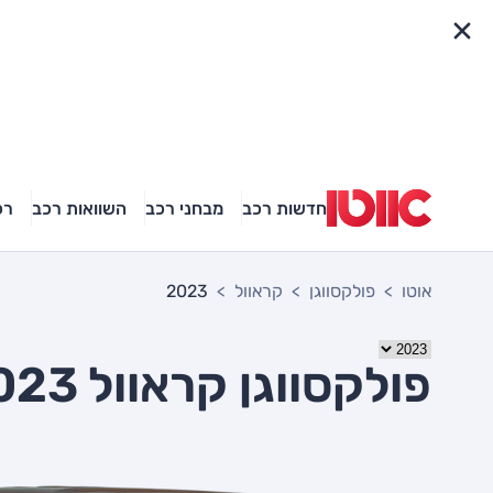
פריט מהיר
חדשות רכב
מבחני רכב
השוואות רכב
רכ
אוטו
פולקסווגן
קראוול
2023
פולקסווגן קראוול 2023 יד שניה