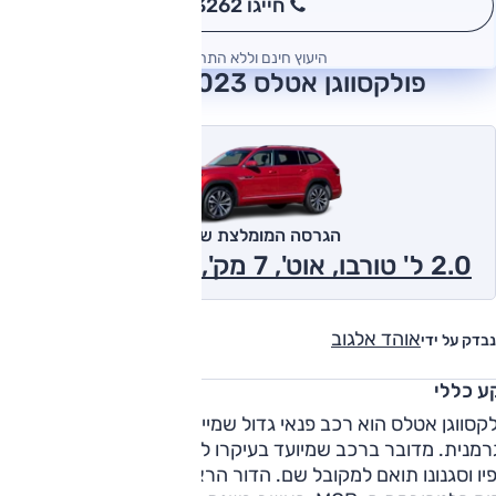
חייגו 3262
*
היעוץ חינם וללא התחייבות
פולקסווגן אטלס 2023 חוות דעת
הגרסה המומלצת של אוטו
2.0 ל' טורבו, אוט', 7 מק', SE, 2x4 2023
אוהד אלגוב
נבדק על ידי
ע כללי
לקסווגן אטלס הוא רכב פנאי גדול שמייצרת קבוצת הרכב
מנית. מדובר ברכב שמיועד בעיקרו לשוק הצפון אמריקאי ולכן
אופיו וסגנונו תואם למקובל שם. הדור הראשון נח