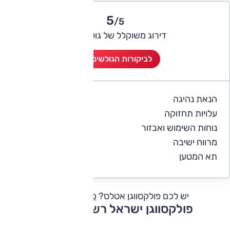
5
/5
דירוג משוקלל של גולשי אוטו
לביקורות הגולשים (3)
הנאת נהיגה
5
עלויות תחזוקה
4
נוחות השימוש ואבזור
5
מרווח ישיבה
5
תא המטען
5
יש לכם פולקסווגן אטלס?
כתבו חוות דעת
פולקסווגן ישראל רשימת דגמים