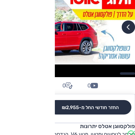
0
0
0
החזר חודשי החל מ-
₪2,955
לגרסאות והשוואה
פולקסווגן אטלס יתרונות
מרחב לנוסעים ומטען, מנוע V6, הנדסת אנוש, שימושיות, נוחות