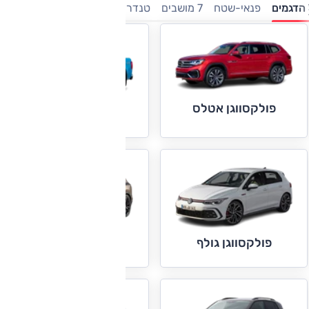
הדגמים
פנאי-שטח
7 מושבים
טנדרים
משפחתיות
מיניוונים
פולקסווגן אטלס
פולקסווגן אמארוק
פולקסווגן גולף
פולקסווגן טוארג