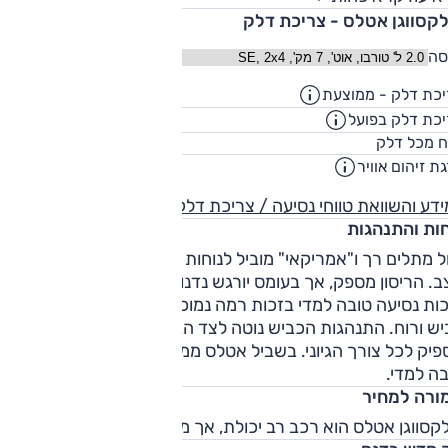
וח.
לקסווגן אטלס - צריכת דלק
סה
כת דלק - ממוצעת
9.3
ק"מ/ליט
כת דלק בפועל
7.6
ק"מ/ליט
70
ח מכל דלק
ליט
ת זיהום אוויר
5
דע והשוואת טווחי נסיעה / צריכת דלק
חות והתנהגות
ל מתלים רך ו"אמריקאי" מוביל לנוחות נסיעה טובה כמעט בכל
. הריסון מספק, אך בעומס יורגש נדנוד מיותר. לכך מצטרפת
ות נסיעה טובה למדי בזכות רמה נמוכה של רעשי דרך - מנוע,
יש ורוח. התנהגות הכביש נוטה לצד הבטוח. לאטלס יכולת גבוהה
יק לכל צורך הגיוני. בשביל אטלס ממשיך להציג נוחות נסיעה
ה למדי.
ורה למחיר
קסווגן אטלס הוא רכב רב יכולת, אך מחירו גבוה ביחס למתחרים.