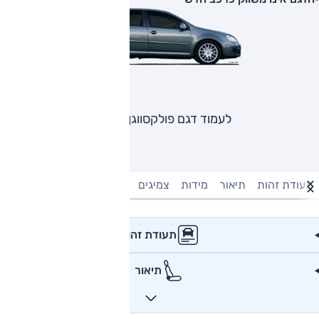
לעמוד דגם פולקסווגן גולף
תעודת זהות
תיאור
מידות
צמיגים
מנוע וביצועים
טעינה חשמל
תעודת זהות
תיאור