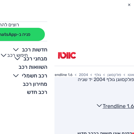
רוצים להת
פניה ב-WhatsApp
חדשות רכב
חיפוש רכב
+
-
מבחני רכב
השוואות רכב
רכב חשמלי
אוטו
פולקסווגן
גולף
2004
1.6 Trendline
פולקסווגן גולף 2004
יד שניה
מחירון רכב
רכב חדש
1.6 Trendline
הדגם אינו משווק כרכב חדש