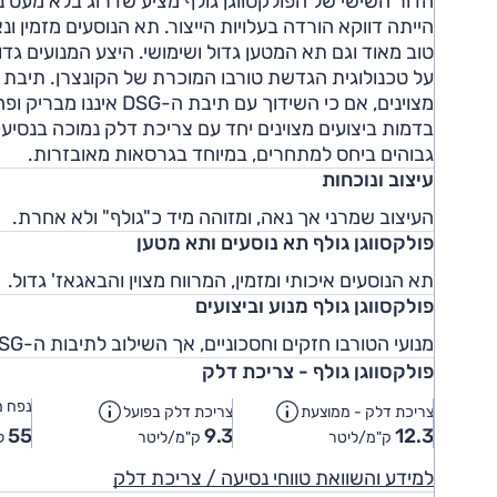
הדור השישי של הפולקסווגן גולף מציע שדרוג בלא מעט
הייתה דווקא הורדה בעלויות הייצור. תא הנוסעים מזמין 
מצוינים, אם כי השידוך
בדמות ביצועים מצוינים יחד עם צריכת דלק נמוכה בנסיע
גבוהים ביחס למתחרים, במיוחד בגרסאות מאובזרות.
עיצוב ונוכחות
העיצוב שמרני אך נאה, ומזוהה מיד כ"גולף" ולא אחרת.
פולקסווגן גולף תא נוסעים ותא מטען
תא הנוסעים איכותי ומזמין, המרווח מצוין והבאגאז' גדול.
פולקסווגן גולף מנוע וביצועים
מנועי הטורבו חזקים וחסכוניים, אך השילוב לתיבות ה-DSG לא תמיד חלק.
פולקסווגן גולף - צריכת דלק
נפח מ
צריכת דלק - ממוצעת
צריכת דלק בפועל
55
9.3
12.3
ק"מ/ליטר
ק"מ/ליטר
ל
למידע והשוואת טווחי נסיעה / צריכת דלק