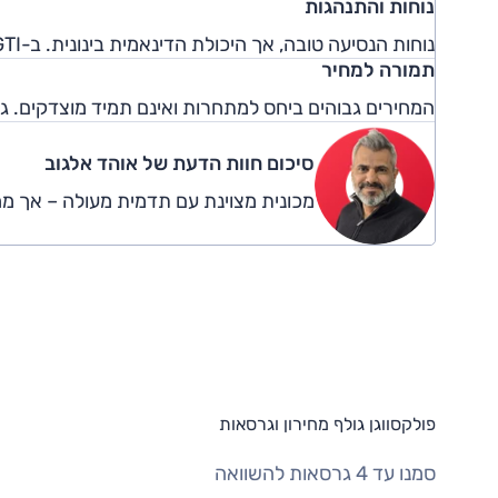
נוחות והתנהגות
נוחות הנסיעה טובה, אך היכולת הדינאמית בינונית. ב-GTI היכולת הספורטיבית השתפרה והיא תחרותית אף יותר מבעבר.
תמורה למחיר
המחירים גבוהים ביחס למתחרות ואינם תמיד מוצדקים. גרסת ה-1.4TSI עם 122 כ"ס היא המו
סיכום חוות הדעת של אוהד אלגוב
מכונית מצוינת עם תדמית מעולה – אך מח
פולקסווגן גולף מחירון וגרסאות
סמנו עד 4 גרסאות להשוואה