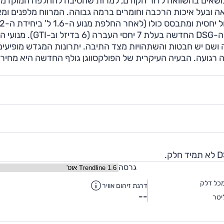
 נושאים בהשוואה לדור הקודם, למרות שהסיבה להחלפה המוקדמ
ונאה ובעל איכות הרכבה וחומרים ברמה גבוהה. המרווח מלפנים ומ
על טכנולוגית הגדשת טורבו המוכרת של הקונצרן. תיבת ה-DSG החדשה בעלת 7 יח
 עם תיבת ה-DSG איננו מבריק ופה ושם יש חבטות והשתהויות מצד התיבה. יתרונות המגדש מופיעי
ה רגועה. הבעיה העיקרית של הפולקסווגן גולף החדשה היא מחירי
גרסה
כל דלק
דרגת זיהום אוויר
--
יטר