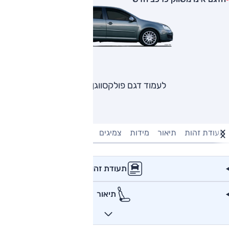
לעמוד דגם פולקסווגן גולף
תעודת זהות
תיאור
מידות
צמיגים
מנוע וביצועים
טעינה חשמל
תעודת זהות
תיאור