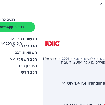
רוצים להת
פניה ב-WhatsApp
חדשות רכב
חיפוש רכב
+
-
מבחני רכב
השוואות רכב
רכב חשמלי
אוטו
פולקסווגן
גולף
2004
1.4TSI Trendline אוט'
פולקסווגן גולף 2004
יד שניה
מחירון רכב
רכב חדש
1.4TSI Trendline אוט'
הדגם אינו משווק כרכב חדש