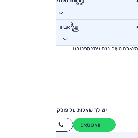
מולטימדיה
אבזור
מצאתם טעות בנתונים?
ספרו לנו
יש לך שאלות על פולקסווגן גולף?
וואטסאפ
חייגו
3262
*
ותגים מתחרים