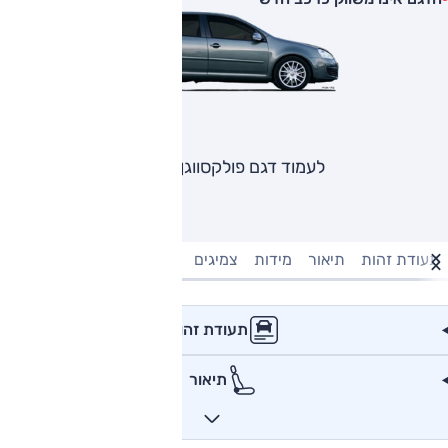
לעמוד דגם פולקסווגן גולף
תעודת זהות
תיאור
מידות
צמיגים
מנוע וביצועים
טעינה חשמל
תעודת זהות
תיאור