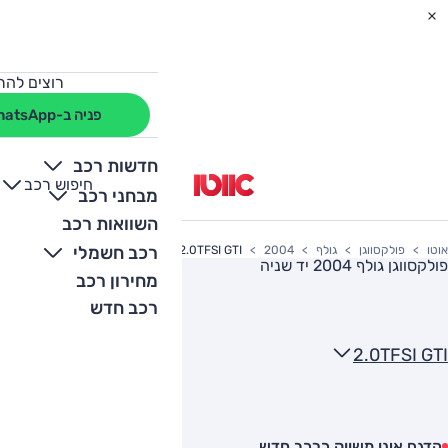
רוצים להת
פניה ב-WhatsApp
חדשות רכב
חיפוש רכב
+
-
מבחני רכב
השוואות רכב
רכב חשמלי
אוטו
פולקסווגן
גולף
2004
2.0TFSI GTI
פולקסווגן גולף 2004
יד שניה
מחירון רכב
רכב חדש
2.0TFSI GTI
הדגם אינו משווק כרכב חדש