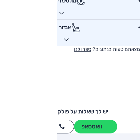
מולטימדיה
אבזור
מצאתם טעות בנתונים?
ספרו לנו
יש לך שאלות על פולקסווגן גולף?
וואטסאפ
חייגו
3262
*
ותגים מתחרים