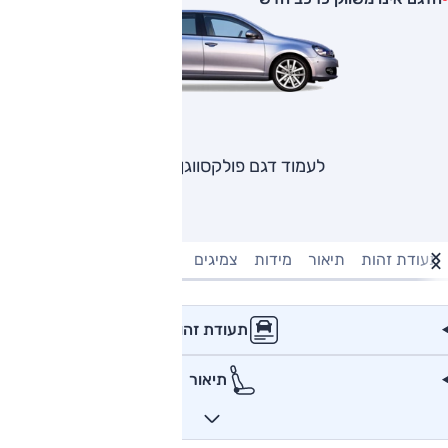
לעמוד דגם פולקסווגן גולף
תעודת זהות
תיאור
מידות
צמיגים
מנוע וביצועים
טעינה חשמל
תעודת זהות
תיאור