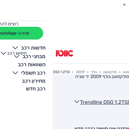
רוצים להת
פניה ב-WhatsApp
חדשות רכב
חיפוש רכב
+
-
מבחני רכב
השוואות רכב
רכב חשמלי
אוטו
פולקסווגן
גולף
2009
Trendline DSG 1.2TSI
פולקסווגן גולף 2009
יד שניה
מחירון רכב
רכב חדש
Trendline DSG 1.2TSI
הדגם אינו משווק כרכב חדש