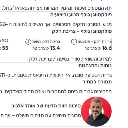
תא הנוסעים איכותי ומזמין, המרווח מצוין והבאגאז' גדול.
פולקסווגן גולף מנוע וביצועים
מנועי הטורבו חזקים וחסכוניים, אך השילוב לתיבות ה-DSG לא תמיד חלק.
פולקסווגן גולף - צריכת דלק
נפח מ
צריכת דלק - ממוצעת
צריכת דלק בפועל
55
13.4
16.6
ק"מ/ליטר
ק"מ/ליטר
ל
למידע והשוואת טווחי נסיעה / צריכת דלק
נוחות והתנהגות
נוחות הנסיעה טובה, אך היכולת הדינאמית בינונית. ב-GTI היכולת הספורטיבית השתפרה והיא תחרותית אף יותר מבעבר.
תמורה למחיר
המחירים גבוהים ביחס למתחרות ואינם תמיד מוצדקים. גרסת ה-1.4TSI עם 122 כ"ס היא המו
סיכום חוות הדעת של אוהד אלגוב
מכונית מצוינת עם תדמית מעולה – אך מח