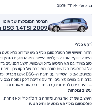
אוהד אלגוב
נבדק על ידי
הגרסה המומלצת של אוטו
n DSG 1.4TSI 2009
רקע כללי
הדור השישי של הפולקסווגן גולף מציע שדרוג בלא מעט
הייתה דווקא הורדה בעלויות הייצור. תא הנוסעים מזמין 
מצוינים, אם כי השידוך
בדמות ביצועים מצוינים יחד עם צריכת דלק נמוכה בנסיע
גבוהים ביחס למתחרים, במיוחד בגרסאות מאובזרות.
עיצוב ונוכחות
העיצוב שמרני אך נאה, ומזוהה מיד כ"גולף" ולא אחרת.
פולקסווגן גולף תא נוסעים ותא מטען