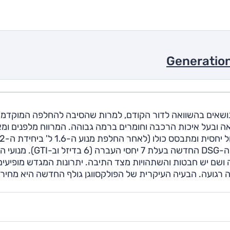
Generatio
 נושאים בהשוואה לדור הקודם, למרות שהסיבה להחלפה המוקדמ
ונאה ובעל איכות הרכבה וחומרים ברמה גבוהה. המרווח מלפנים ומ
על טכנולוגית הגדשת טורבו המוכרת של הקונצרן. תיבת ה-DSG החדשה בעלת 7 יח
 עם תיבת ה-DSG איננו מבריק ופה ושם יש חבטות והשתהויות מצד התיבה. יתרונות המגדש מופיעי
ה רגועה. הבעיה העיקרית של הפולקסווגן גולף החדשה היא מחירי