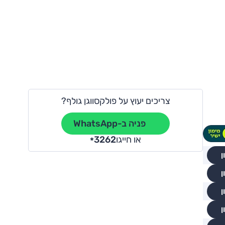
צריכים יעוץ על פולקסווגן גולף?
פניה ב-WhatsApp
או חייגו
3262
*
ן
ן
ן
ן