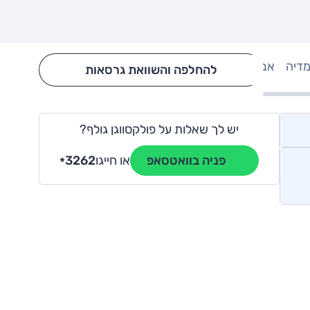
מדיה
אבזור
Hide config section
להחלפה והשוואת גרסאות
יש לך שאלות על פולקסווגן גולף?
או חייגו
3262
פניה בוואטסאפ
*