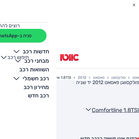
רוצים להת
פניה ב-WhatsApp
חדשות רכב
חיפוש רכב
+
-
מבחני רכב
השוואות רכב
רכב חשמלי
אוטו
פולקסווגן
פאסאט
2012
Comfortline 1.8TSI
פולקסווגן פאסאט 2012
יד שניה
מחירון רכב
רכב חדש
Comfortline 1.8TSI
הדגם אינו משווק כרכב חדש