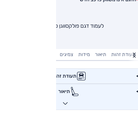
לעמוד דגם פולקסווגן פאסאט
תעודת זהות
תיאור
מידות
צמיגים
מנוע וביצועים
טעינה חשמל
תעודת זהות
תיאור