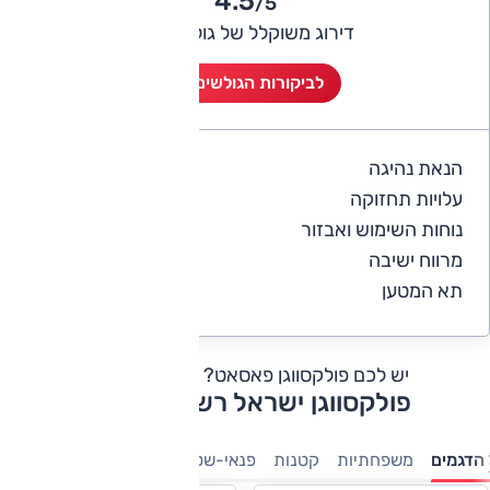
4.5
/5
דירוג משוקלל של גולשי אוטו
לביקורות הגולשים (6)
הנאת נהיגה
4
עלויות תחזוקה
3.2
נוחות השימוש ואבזור
4.7
מרווח ישיבה
4.8
תא המטען
4.8
יש לכם פולקסווגן פאסאט?
כתבו חוות דעת
פולקסווגן ישראל רשימת דגמים
הדגמים
משפחתיות
קטנות
פנאי-שטח
מיניוונים
7 מושבים
מ