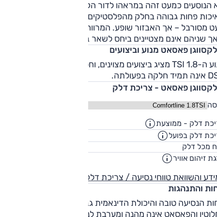
המקומי רק שני מנועים: בנזין
 הנוסעים כמעט זהה במראהו לדור הקודם – לטובה ולרעה.
מסדרת ה- BlueMotion החסכונית עם 140 כ"ס. ב-2015 הגיע
יכות פחות גבוהה בחלק מהפלסטיקים (אך עדיין טובה) והתפעול
גם החדש לישראל.
ט מסורבל – אך האבזור שופע. המרווח מאחור טוב והבאגאז' גדו
אך שניהם אינם מצטיינים ביחס לשאר בנות הקבוצה.
לקסווגן פאסאט מנוע וביצועים
מנוע ה-1.8 TSI מציג ביצועים מצוינים, וחסכוני בדלק, אך תיבת ה-
 חלקה בפעולתה.
לקסווגן פאסאט - צריכת דלק
סה
כת דלק - ממוצעת
14.3
ק"מ/ליט
כת דלק בפועל
11.6
ק"מ/ליט
70
ח מכל דלק
ליט
ת זיהום אוויר
דע והשוואת טווחי נסיעה / צריכת דלק
חות והתנהגות
חות הנסיעה טובה והיכולת הדינאמית גבוהה – אך ההגה מנותק
לוטין והפאסאט אינה מהנה ומערבת לנהיגה. בידוד הרעשים