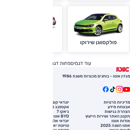
פולקסווגן CC
פולקסווגן שירוקו
עוד דגמים
פחות דגמים
מגזין אוטו - בוחנים מכוניות משנת 1986
מדיניות פרטיות
יונדאי קונה
השוואת רכב
אבטחת מידע
אקספנג G6
רכב חדש
הצהרת נגישות
ג׳אקו 7
מחירון רכב
תקנון האתר ושירות הייעוץ
BYD אטו 3
מימון לרכב
אודות אוטו
יונדאי אלנטרה
אוטו השנה 2025
טויוטה יאריס קרוס