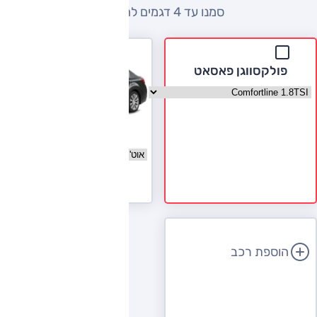
סמנו עד 4 דגמים להשוואה
פולקסווגן פאסאט
בחר גרסה פולקסווגן פאסאט
סובארו B4
בחר גרסה סובארו B4
לעמוד הדגם
הוספת רכב