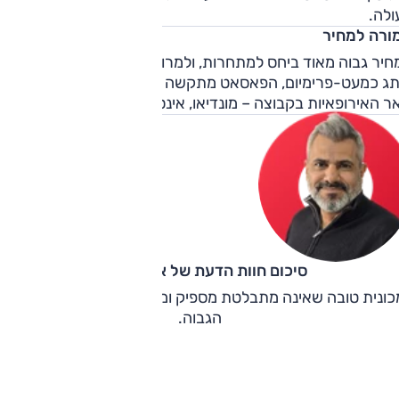
ולה.
ורה למחיר
חיר גבוה מאוד ביחס למתחרות, ולמרות שלפולקסווגן יש הילה ש
תג כמעט-פרימיום, הפאסאט מתקשה להצדיק את מחירה מול
 האירופאיות בקבוצה – מונדיאו, אינסיגניה, סופרב ו-C5.
סיכום חוות הדעת של אוהד אלגוב
כונית טובה שאינה מתבלטת מספיק ומתקשה להצדיק את מחירה
הגבוה.