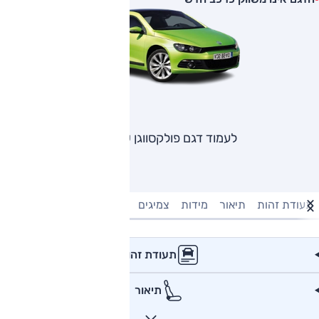
לעמוד דגם פולקסווגן שירוקו
תעודת זהות
תיאור
מידות
צמיגים
מנוע וביצועים
טעינה חשמל
תעודת זהות
תיאור