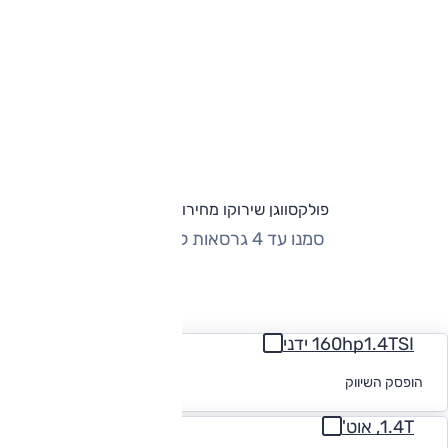
פולקסווגן שירוקו מחירון וגרסאות
סמנו עד 4 גרסאות להשוואה
החזר חודשי
160hp1.4TSI ידני
לקבלת הצעת
הופסק השיווק
מימון
1.4T, אוט'