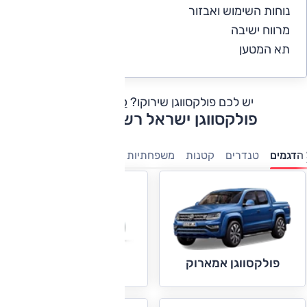
נוחות השימוש ואבזור
4
מרווח ישיבה
4
תא המטען
4
יש לכם פולקסווגן שירוקו?
כתבו חוות דעת
פולקסווגן ישראל רשימת דגמים
הדגמים
טנדרים
קטנות
משפחתיות
פנאי-שטח
מיניוונים
7 מושבים
פולקסווגן אמארוק
פולקסווגן אפ!