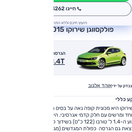
חייגו 3262
*
היעוץ חינם וללא התחייבות
פולקסווגן שירוקו 2015 חוות דעת
הגרסה המומלצת של אוטו
1.4T, אוט' 2015
אוהד אלגוב
נבדק על ידי
ע כללי
רוקו היא מכונית קופה נאה על בסיס הגולף. היא מציעה עיצוב
מיוחד ומרשים עם חלק קדמי אגרסיבי. היצע המנועים אצלנו כלל א
מנוע ה-1.4 ל' טורבו (122 כ"ס) בשידוך לתיבה ידנית בלבד כלשציד
צאת גם הגרסה כפולת המגדשים (מגדש טורבו ומגדש על) עם