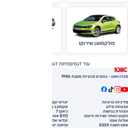
פולקסווגן CC
פולקסווגן שירוקו
עוד דגמים
פחות דגמים
מגזין אוטו - בוחנים מכוניות משנת 1986
מדיניות פרטיות
יונדאי קונה
השוואת רכב
אבטחת מידע
אקספנג G6
רכב חדש
הצהרת נגישות
ג׳אקו 7
מחירון רכב
תקנון האתר ושירות הייעוץ
BYD אטו 3
מימון לרכב
אודות אוטו
יונדאי אלנטרה
אוטו השנה 2025
טויוטה יאריס קרוס