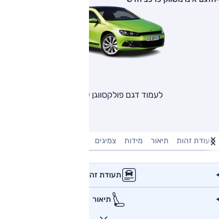
לעמוד דגם פולקסווגן שירוקו
תעודת זהות
תיאור
מידות
צמיגים
מנוע וביצועים
טעינה חשמל
תעודת זהות
תיאור