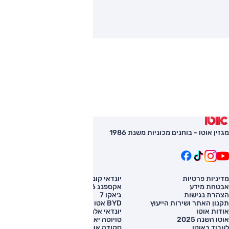
מגזין אוטו - בוחנים מכוניות משנת 1986
מדיניות פרטיות
יונדאי קונה
השוואת רכב
אבטחת מידע
אקספנג G6
רכב חדש
הצהרת נגישות
ג׳אקו 7
מחירון רכב
תקנון האתר ושירות הייעוץ
BYD אטו 3
מימון לרכב
אודות אוטו
יונדאי אלנטרה
אוטו השנה 2025
טויוטה יאריס קרוס
לעבוד באוטו
סקודה אוקטביה