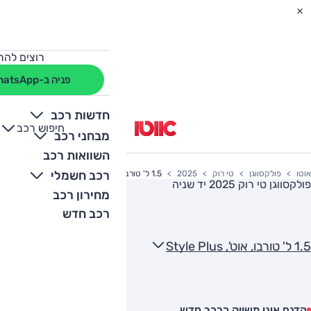
רוצים להת
פניה ב-WhatsApp
חדשות רכב
חיפוש רכב
+
-
מבחני רכב
השוואות רכב
רכב חשמלי
אוטו
פולקסווגן
טי רוק
2025
1.5 ל' טורבו, אוט', Style Plus
פולקסווגן טי רוק 2025
יד שניה
מחירון רכב
רכב חדש
1.5 ל' טורבו, אוט', Style Plus
הדגם אינו משווק כרכב חדש