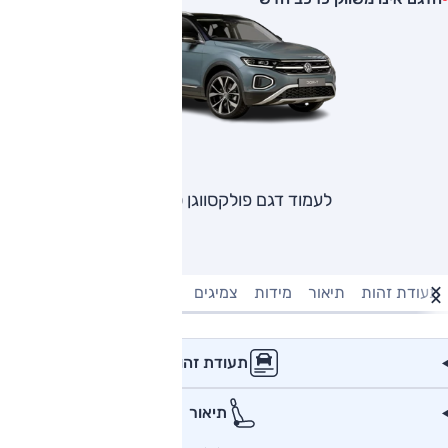
לעמוד דגם פולקסווגן טי רוק
תעודת זהות
תיאור
מידות
צמיגים
מנוע וביצועים
טעינה חשמל
תעודת זהות
תיאור