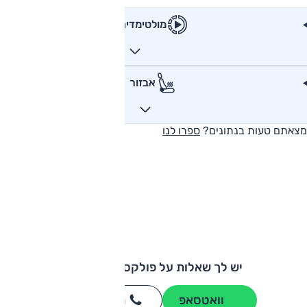
מולטימדיה
אבזור
מצאתם טעות בנתונים?
ספרו לנו
יש לך שאלות על פולקסווגן טי רוק?
וואטסאפ
חייגו
3262
*