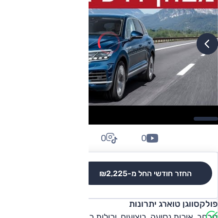
0
0
0
החזר חודשי החל מ-
₪2,225
לגרסאות והשוואה
פולקסווגן טוארג יתרונות
מרחב, איכות נסיעה, ביצועים, יכולות כביש, כישורי שטח, אבזור