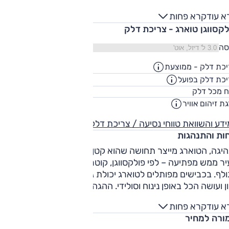
 מדי בין מעיכת הדוושה עד שהמנוע נכנס לתחום האפקטיבי שלו
א עוד
קרא פחות
יצר כוח משמעותי. התיבה מעט איטית, אך חלקה ונעימה.
לקסווגן טוארג - צריכת דלק
סה
כת דלק - ממוצעת
15.1
ק"מ/ליט
כת דלק בפועל
12.8
ק"מ/ליט
75
ח מכל דלק
ליט
ת זיהום אוויר
4
דע והשוואת טווחי נסיעה / צריכת דלק
חות והתנהגות
יגה, הטוארג מייצר תחושה שהוא קטן ממידותיו, ויכולת התמרון
ר ממש מפתיעה – לפי פולקסווגן, קוטר הסיבוב קרוב לזה של
לף. בכבישים מפותלים לטוארג יכולת גבוהה. הוא אוחז היטב, פונ
ן ועושה הכל באופן נינוח וסולידי. ההגה מעט קל מדי והתחושה
כזו מלאכותית. התחושה הנינוחה, העידון והנוחות נשמרים גם
א עוד
קרא פחות
יגה דינאמית וגם על שבילים מהירים.
ורה למחיר