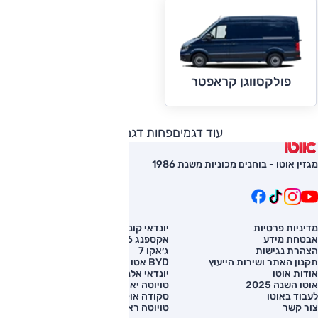
פולקסווגן קראפטר
עוד דגמים
פחות דגמים
מגזין אוטו - בוחנים מכוניות משנת 1986
מדיניות פרטיות
יונדאי קונה
השוואת רכב
אבטחת מידע
אקספנג G6
רכב חדש
הצהרת נגישות
ג׳אקו 7
מחירון רכב
תקנון האתר ושירות הייעוץ
BYD אטו 3
מימון לרכב
אודות אוטו
יונדאי אלנטרה
אוטו השנה 2025
טויוטה יאריס קרוס
לעבוד באוטו
סקודה אוקטביה
צור קשר
טויוטה ראב 4