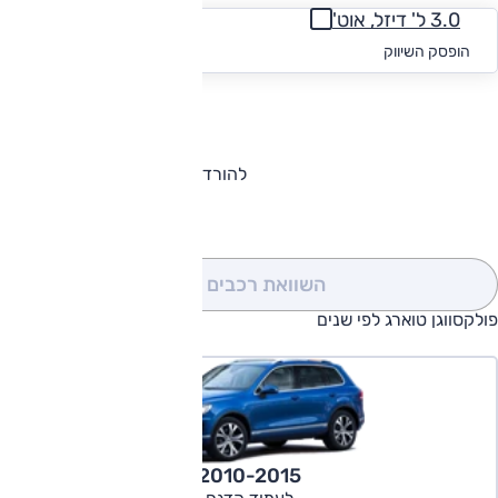
3.0 ל' דיזל, אוט'
החל מ-₪
2,225
הופסק השיווק
להורדת קטלוג פולקסווגן טוארג
השוואת רכבים
(0)
פולקסווגן טוארג לפי שנים
2010-2015