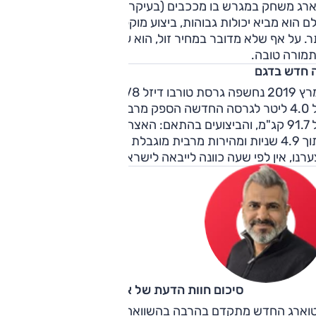
ארג משחק במגרש בו מככבים (בעיקר) דגמים עם סמל נחשק יותר
ם הוא מביא יכולות גבוהות, ביצוע מוקפד, איכות גבוהה וסמל עממ
ר. על אף שלא מדובר במחיר זול, הוא עדיין פחות יקר ממתחריו
תמורה טובה.
 חדש בדגם
במרץ 2019 נחשפה גרסת טורבו דיזל V8 חדשה של הטוארג, בנפ
של 4.0 ליטר לגרסה החדשה הספק מרבי של 421 כ"ס ומומנט מר
של 91.7 קג"מ, והביצועים בהתאם: האצה מעמידה ל-100 קמ"ש
בתוך 4.9 שניות ומהירות מרבית מוגבלת אלקטרונית 
רנו, אין לפי שעה כוונה לייבאה לישראל.
סיכום חוות הדעת של אוהד אלגוב
וארג החדש מתקדם בהרבה בהשוואה לקודמו: טכנולוגי יותר, נעי