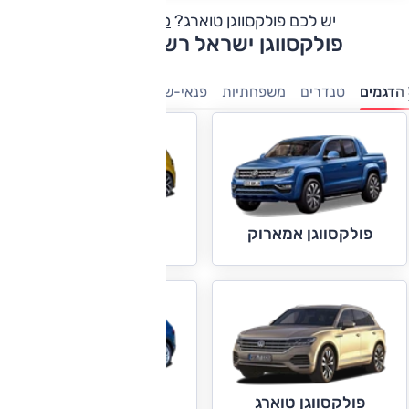
יש לכם פולקסווגן טוארג?
כתבו חוות דעת
פולקסווגן ישראל רשימת דגמים
הדגמים
טנדרים
משפחתיות
פנאי-שטח
מיניוונים
מנהלים
ק
פולקסווגן גולף
פולקסווגן אמארוק
פולקסווגן טיגואן
פולקסווגן טוארג