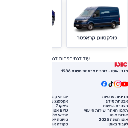
פולקסווגן ID.4
פולקסווגן קראפטר
עוד דגמים
פחות דגמים
מגזין אוטו - בוחנים מכוניות משנת 1986
מדיניות פרטיות
יונדאי קונה
השוואת רכב
אבטחת מידע
אקספנג G6
רכב חדש
הצהרת נגישות
ג׳אקו 7
מחירון רכב
תקנון האתר ושירות הייעוץ
BYD אטו 3
מימון לרכב
אודות אוטו
יונדאי אלנטרה
אוטו השנה 2025
טויוטה יאריס קרוס
לעבוד באוטו
סקודה אוקטביה