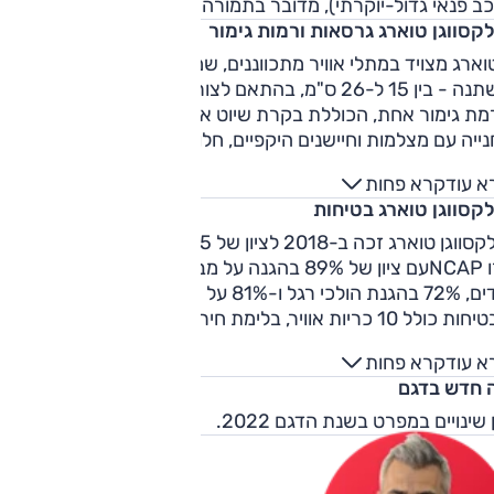
ב פנאי גדול-יוקרתי), מדובר בתמורה ראויה בהחלט.
לקסווגן טוארג גרסאות ורמות גימור
ארג מצויד במתלי אוויר מתכווננים, שמאפשרים מרווח גחון
משתנה - בין 15 ל-26 ס"מ, בהתאם לצורך. הטוארג הושק בישראל
מת גימור אחת, הכוללת בקרת שיוט אדפטיבית, מערכת עזר
לחנייה עם מצלמות וחיישנים היקפיים, חלון גג, חישוקי "18, 
ה מלפנים ומאחור, מושבי עור חשמליים עם חימום ואיוורור, ודלת
א עוד
קרא פחות
ורית חשמלית. בנוסף, ישנם בקרת אקלים מפוצלת לארבעה
לקסווגן טוארג בטיחות
רים, לוח מחוונים מוקרן ומולטימדיה עם תאימות לאפל קארפליי
דרואיד אוטו.
פולקסווגן טוארג זכה ב-2018 לציון של 5 כוכבים במבחן הריסוק של
יורו NCAPעם ציון של 89% בהגנה על מבוגרים, 86% בהגנה על
ילדים, 72% בהגנת הולכי רגל ו-81% על מערכות בטיחות. מפרט
הבטיחות כולל 10 כריות אוויר, בלימת חירום אוטונומית, סיוע בשמיר
 נתיב, התרעת רכב בשטח מת, התרעת רכב חוצה בצומת והתרע
א עוד
קרא פחות
רדמות נהג.
 חדש בדגם
 שינויים במפרט בשנת הדגם 2022.