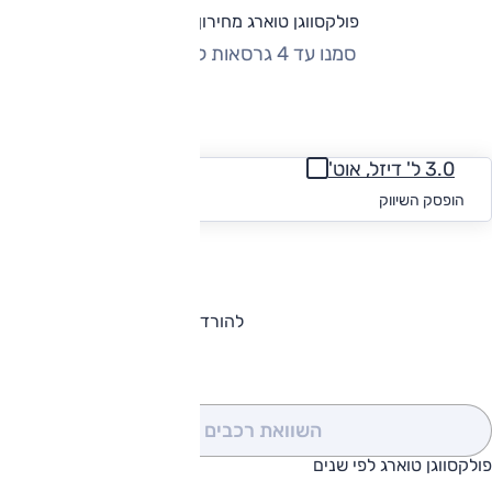
פולקסווגן טוארג מחירון וגרסאות
סמנו עד 4 גרסאות להשוואה
החזר חודשי
3.0 ל' דיזל, אוט'
החל מ-₪
3,210
הופסק השיווק
להורדת קטלוג פולקסווגן טוארג
השוואת רכבים
(0)
פולקסווגן טוארג לפי שנים