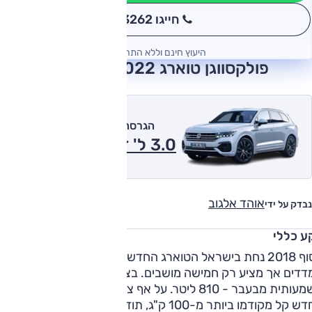
חייגו 3262
*
היעוץ חינם וללא התחייבות
פולקסווגן טוארג 2022 חוות דעת
הגרסה המומלצת של אוטו
3.0 ל' דיזל, אוט' 2022
אוהד אלגוב
נבדק על ידי
ע כללי
בסוף 2018 נחת בישראל הטוארג החדש, והוא גדול מקודמו ברוב
המדדים אך מציע רק חמישה מושבים. בצד החיובי, תא מטען גדול
משמעותית מבעבר - 810 ליטר. על אף צמיחת הממדים, הטוארג
החדש קל מקודמו ביותר מ-100 ק"ג, תודות לשימוש נרחב