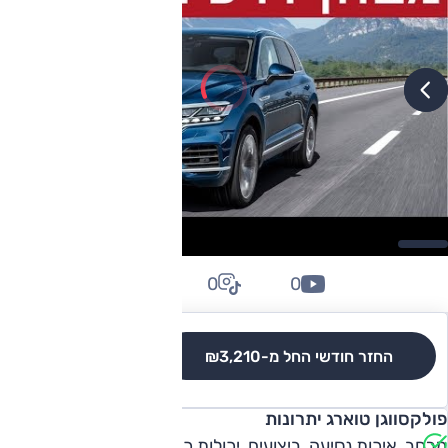
0
0
0
החזר חודשי החל מ-
₪3,210
לגרסאות והשוואה
פולקסווגן טוארג יתרונות
מרחב, איכות נסיעה, ביצועים, יכולות כביש, כישורי שטח, אבזור