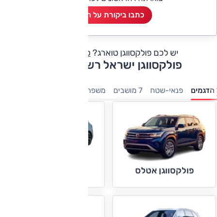
כתבו ביקורת על הרכב
יש לכם פולקסווגן טוארג?
כתבו חוות דעת
פולקסווגן ישראל רשימת דגמים
הדגמים
פנאי-שטח
7 מושבים
משפחתיות
מיניוונים
מנהלים
פולקסווגן גולף
פולקסווגן אטלס