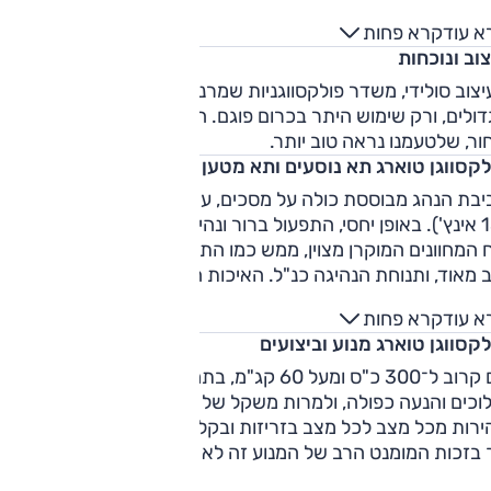
ומיניום. פולקסווגן גם מבטיחה כושר תמרון עדיף תודות להיגוי
א עוד
קרא פחות
אחורי אקטיבי. בישראל מוצע הטוארג רק בגרסת טורבו-דיזל V6
וב ונוכחות
בנפח 3.0 ליטר, המפיק 286 כ"ס ו-61.1 קג"מ, ומשודך לתיבת ש
וכים אוטומטית והנעה כפולה.
צוב סולידי, משדר פולקסווגניות שמרנית, מרשים בזכות ממדיו
ולים, ורק שימוש היתר בכרום פוגם. הטוארג מוצע גם בגימור
ר, שלטעמנו נראה טוב יותר.
לקסווגן טוארג תא נוסעים ותא מטען
יבת הנהג מבוססת כולה על מסכים, עם מולטימדיה ענקית במרכז
(15 אינץ'). באופן יחסי, התפעול ברור ונהיר, וקל יחסית להתמצאות.
 המחוונים המוקרן מצוין, ממש כמו התצוגה העילית. מושב הנהג
 מאוד, ותנוחת הנהיגה כנ"ל. האיכות הכוללת גבוהה מאוד,
יצוב והחומרים מוסיפים לתחושת הלוקסוס. הכניסה לאחור נוחה
א עוד
קרא פחות
ד, המרחב משובח. המושב נדיב מאוד, אבל הבסיס שלו דק מדי. י
קסווגן טוארג מנוע וביצועים
מקום סביר אפילו לנוסע שלישי. תא המטען ענק (810 ליטר), עשוי
ב ורב פטנטים.
עם קרוב ל־0
הילוכים והנעה כפולה, ולמרות משקל של 2.25 טון, טוארג יכול ל
ירות מכל מצב לכל מצב בזריזות ובקלילות. התיבה מעט איטית,
בזכות המומנט הרב של המנוע זה לא מפריע. המנוע מצידו, דיזל
מור, לא נשמע בכלל, וגם בסל"ד גבוה עבורו הוא שמר על שקט