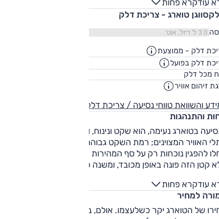
א עוד
קרא פחות
ובד.
לקסווגן טוארג - צריכת דלק
סה
כת דלק - ממוצעת
15.1
ק"מ/ליט
כת דלק בפועל
12.8
ק"מ/ליט
75
ח מכל דלק
ליט
ת זיהום אוויר
5
דע והשוואת טווחי נסיעה / צריכת דלק
חות והתנהגות
יעה בטוארג נעימה, הוא שקט ונינוח, ונוחות נסיעה טובה באדיבו
י האוויר המצוינים; רמת השקט גבוהה מאוד, ורעשי רוח וכביש
ו להפגין נוכחות רק על סף המהירות החוקית. בפיתולים, הרכב
 קטן הזה פונה באופן מכובד, ומשנה כיוון כנדרש; הוא לא מלהיב
יגה כזו — אבל הוא יכול לפנות במהירויות גבוהות בהרבה מהמות
א עוד
קרא פחות
שות סאת באופן צפוי ובטוח.
ורה למחיר
ירו של הטוארג יקר כשלעצמו. אולם, בהקשר של דגמים כאלה