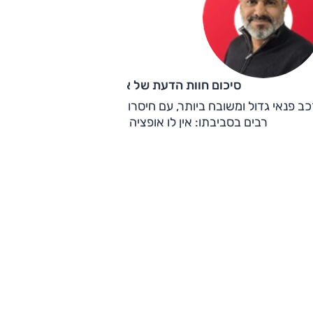
סיכום חוות הדעת של אוהד אלגוב
כב פנאי גדול ומשובח ביותר, עם חיסרון אחד בולט ביחס למתחרים
רבים בסביבתו: אין לו אופציה לשבעה מושבים.