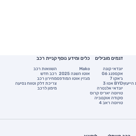
דגמים מובילים
כלים ומידע נוסף
קניית רכב
יונדאי קונה
Mako
השוואות רכב
אקספנג G6
אוטו השנה 2025
רכב חדש
ג׳אקו 7
מגזין אוטו המודפס
מחירון רכב
הייעוץ
BYD אטו 3
צריכת דלק וטווח נסיעה
יונדאי אלנטרה
מימון לרכב
טויוטה יאריס קרוס
סקודה אוקטביה
טויוטה ראב 4