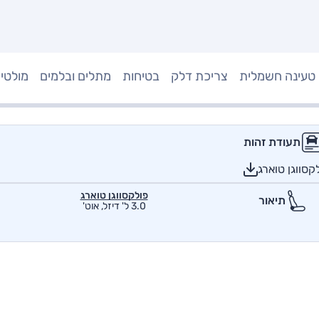
טעינה חשמלית
צריכת דלק
בטיחות
מתלים ובלמים
מולטי
תעודת זהות
קסווגן טוארג
פולקסווגן טוארג
תיאור
3.0 ל' דיזל, אוט'