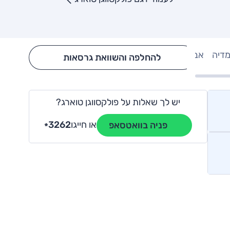
מדיה
אבזור
Hide config section
להחלפה והשוואת גרסאות
יש לך שאלות על פולקסווגן טוארג?
או חייגו
3262
פניה בוואטסאפ
*