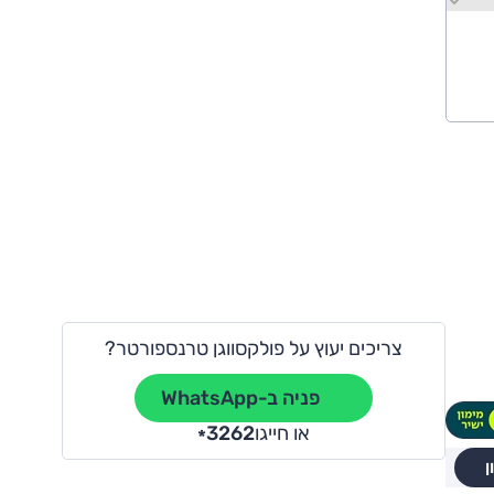
צריכים יעוץ על פולקסווגן טרנספורטר?
פניה ב-WhatsApp
או חייגו
3262
*
ן