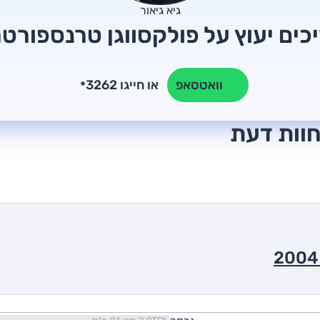
גיא גיאור
כים יעוץ על פולקסווגן טרנספורט
או חייגו 3262
וואטסאפ
*