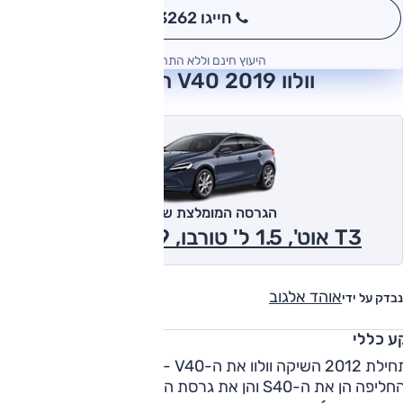
חייגו 3262
*
היעוץ חינם וללא התחייבות
וולוו V40 2019 חוות דעת
הגרסה המומלצת של אוטו
T3 אוט', 1.5 ל' טורבו, Kinetic 2019
אוהד אלגוב
נבדק על ידי
ע כללי
בתחילת 2012 השיקה וולוו את ה-V40 - מכונית האצ'בק יוקרתית,
שהחליפה הן את ה-S40 והן את גרסת הס