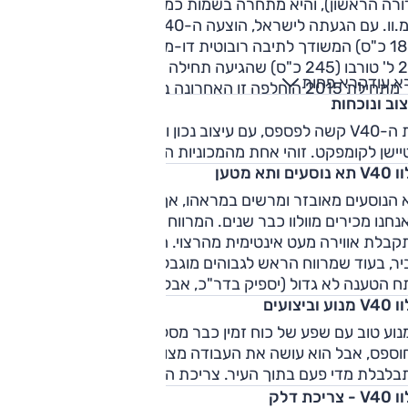
בדורה הראשון), והיא מתחרה בשמות כמו אודי A3 ובסדרה 1 של
ב.מ.וו. עם הגעתה לישראל, הוצעה ה-V40 עם מנוע 1.6 ל' טורבו
(180 כ"ס) המשודך לתיבה רובוטית דו-מצמדית (6 היל') וכן גרסת
2.0 ל' טורבו (245 כ"ס) שהגיעה תחילה עם התיבה הדו-מצמדית,
א עוד
קרא פחות
אך מתחילת 2015 הוחלפה זו האחרונה בתיבה פלנטרית 8 היל'.
וב ונוכחות
בתחילת 2016 יצאו משימוש מנוע ה-1.6 ל' טורבו והתיבה
הדו-מצמדית, לטובת יחידת 1.5 ל' טורבו חדשה (152 כ"ס) עם ת
את ה-V40 קשה לפספס, עם עיצוב נכון ובולט, וצללית שנעה בין
טרית, אף היא עם 6 היל'.
ישן לקומפקט. זוהי אחת מהמכוניות היפות בקטגוריה.
וסעים ותא מטען
 הנוסעים מאובזר ומרשים במראהו, אך מוכר למדי ואינו מחדש מ
חנו מכירים מוולוו כבר שנים. המרווח מלפנים בסדר, אולם
קבלת אווירה מעט אינטימית מהרצוי. המושב האחורי מציע מרחב
ר, בעוד שמרווח הראש לגבוהים מוגבל. תא המטען קטן יחסית עם
 הטענה לא גדול (יספיק בדר"כ, אבל יש טובים ממנו).
נוע וביצועים
וע טוב עם שפע של כוח זמין כבר מסל"ד נמוך. הצליל שלו מעט
ספס, אבל הוא עושה את העבודה מצוין. תיבת ההילוכים טובה, א
בלבלת מדי פעם בתוך העיר. צריכת הדלק טובה.
- צריכת דלק