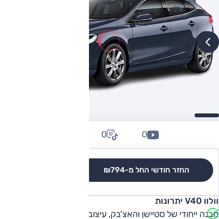
0
0
0
החזר חודשי החל מ-
₪794
לגרסאות והשוואה
וולוו V40 יתרונות
מבנה ייחודי של סטיישן והאצ'בק, עיצוב מושך וייחודי, הנדסת