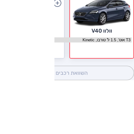
הוספת רכב
וולוו V40
בחר גרסה וולוו V40
השוואת רכבים
(0)