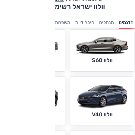
וולוו ישראל רשימת דגמים
הדגמים
מנהלים
היברידיות
משפחתיות
פנאי-שטח
חשמלי
7 מו
וולוו S60
וולוו S90
וולוו V40
וולוו XC40