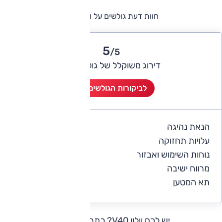
חוות דעת גולשים על וולוו V40
5
/5
דירוג משוקלל של גולשי אוטו
לביקורות הגולשים (5)
הנאת נהיגה
5
עלויות תחזוקה
4
נוחות השימוש ואבזור
5
מרווח ישיבה
4.8
תא המטען
4.8
יש לכם וולוו V40?
כתבו חוות דעת