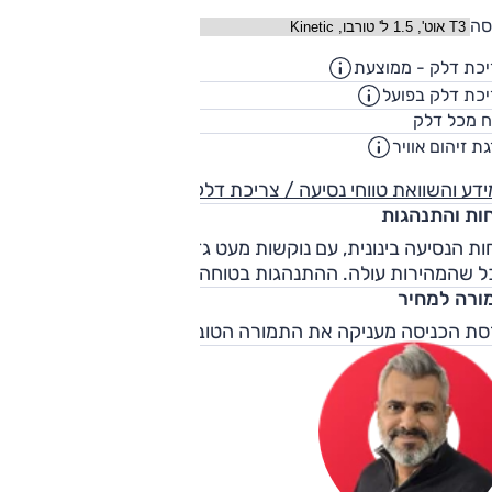
סה
כת דלק - ממוצעת
16.9
ק"מ/ליט
כת דלק בפועל
13.7
ק"מ/ליט
62
ח מכל דלק
ליט
ת זיהום אוויר
1
דע והשוואת טווחי נסיעה / צריכת דלק
חות והתנהגות
ות הנסיעה בינונית, עם נוקשות מעט גדולה מהצפוי, אך משתפרת
 שהמהירות עולה. ההתנהגות בטוחה ומהנה, עם מעט זוויות גלגו
ורה למחיר
סת הכניסה מעניקה את התמורה הטובה ביותר למחיר.