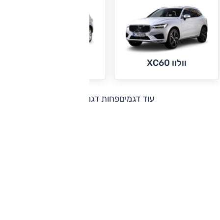
וולוו XC90
וולוו XC60
עוד דגמים
פחות דגמים