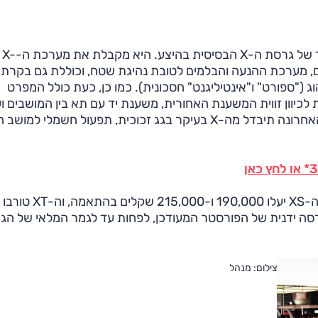
יחד עם זאת, נראה שבארץ עיקר השינוי נוגע לרמת הציוד של גרסת ה-X הבסיסית בהיצע. היא מקבלת את מערכת ה-X-
כים, מערכת ההנעה והבלמים לטובת נהיגת שטח, וכוללת גם בקרת 
רייב לבחירת מצבי ניהוג ("ספורט" ו"אינטיליגנט" חסכונית). כמו כן, כעת כולל המפרט
כיוון זווית המשענת האחורית, משענת יד עם תא בין המושבים וע
פרטים שמצמצמים את הפער בינה לבין גרסת ה-XS. זו האחרונה תיבדל מה-X בעיקר בגג זכוכית, תפעול חשמלי 
 לא מיובאת גרסה ידנית של הפורסטר המעודכן, לפחות עד לגמר המלאי של ה
צילום: מנהל