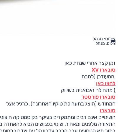
צילום: מנהל
צילום: מנהל
זמן קצר אחרי שנחת כאן
סובארו XV
המעודכן (למבחן
לחצו כאן
) מתחילה היבואנית בשיווק
סובארו פורסטר
המחודש (הוצג בתערוכת טוקיו האחרונה). כרגיל אצל
סובארו
השינויים אינם רבים ומתמקדים בעיקר בקוסמטיקה חיצונית
התאורה מלפנים ומאחור. שינוי בפגושים הביא להאחדה בא
בתוך תא הנוסעים עבר הרכב עדכון קל עם שדרוג לחומרי