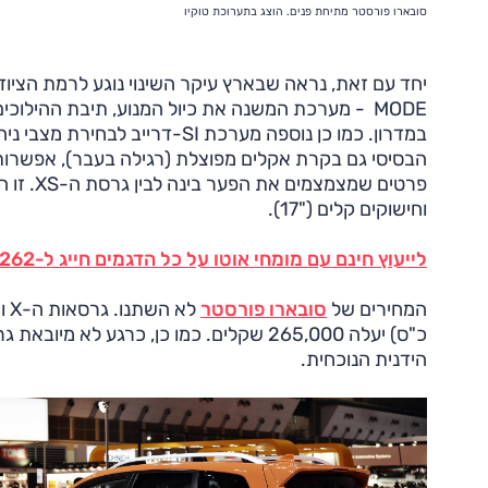
סובארו פורסטר מתיחת פנים. הוצג בתערוכת טוקיו
MODE - מערכת המשנה את כיול המנוע, תיבת ההילו
במדרון. כמו כן נוספה מערכת SI-ד
הבסיסי גם בקרת אקלים מפוצלת (רגילה בעבר), אפשרות ל
וחישוקים קלים ("17).
לייעוץ חינם עם מומחי אוטו על כל הדגמים חייג ל-3262* או לחץ כאן
המחירים של
סובארו פורסטר
כ"ס) יעלה 265,000 שקלים. כמו כן, כרגע
הידנית הנוכחית.