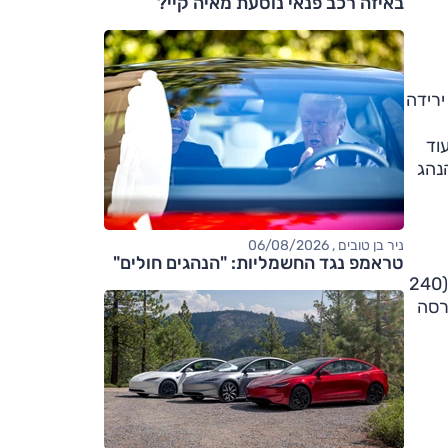
באיזה רכב פנאי נוסעת מאיה קיי?
ירידה
וד
למושב הנהג
ניר בן טובים , 06/08/2026
טראמפ נגד החשמליות: "הנהגים חולים"
לא השתנו. גרסאות ה-X וה-XS יעלו 190,000 ו-215,000 שקלים בהתאמה, וה-XT טורבו (240
גרסה