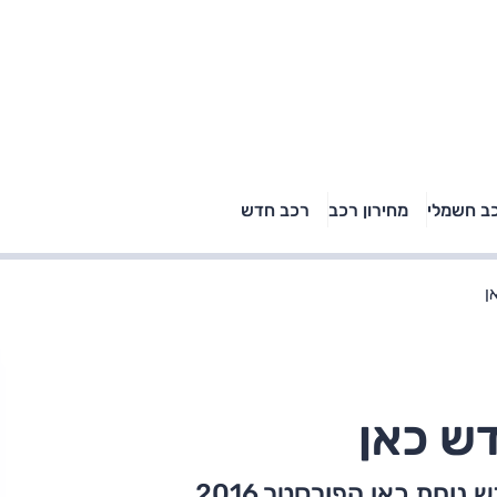
טויוטה ראב 4, קיה
ב חשמלי
מחירון רכב
רכב חדש
רכבי הסלב
ספורטאז' לונג ויונדאי
"הצל"
טוסון לונג ראש בראש: על
הנייר ועל הכביש
ן
ש כאן
וחת כאן הפורסטר 2016