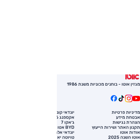
מגזין אוטו - בוחנים מכוניות משנת 1986
מדיניות פרטיות
יונדאי קונה
השוואת רכב
אבטחת מידע
אקספנג G6
רכב חדש
הצהרת נגישות
ג׳אקו 7
מחירון רכב
תקנון האתר ושירות הייעוץ
BYD אטו 3
מימון לרכב
אודות אוטו
יונדאי אלנטרה
אוטו השנה 2025
טויוטה יאריס קרוס