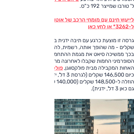
ל' טורבו שמייצר 192 כ"ס.
לייעוץ חינם עם מומחי הרכב של אוטו על סיאט איביזה חייג
ל-3262* או לחץ כאן
גרסה זו מוצעת כרגע עם תיבה ידנית בלבד ובמחיר של 137,000
שקלים - מה שהופך אותה, רשמית, להוט-האצ' הזולה בישראל.
בכך ממשיכה סיאט את מגמת ההתחממות בתחום מכוניות
הסופרמיני החמות שקבלו לאחרונה מחירים נמוכים מבעבר.
האחות המקבילה מבית פולקסווגן,
פולקסווגן פולו GTI
, עולה
כיום 146,500 שקלים (לגרסת 3 דל', ידנית) ואילו
פיג'ו 208 GTI
הוזלה ל-148,500 שקלים (140,000 שקלים במבצע מתמשך;
גם כאן 3 דל', ידנית).