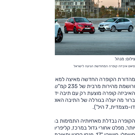
צילום: מנהל
סיאט איביזה קופרה המחודשת הגיעה לישראל
מהדורת הקופרה החדשה מאיצה למאה קמ"ש ב-6.7 שניות
ורושמת מהירות מרבית של 235 קמ"ש. בניגוד לפולו GTI,
האיביזה קופרה מוצעת רק עם תיבה ידנית (6 היל') - וכרגע לא
ברור מה יעלה בגורלה של התיבה האוטומטית (רובוטית
דו-מצמדית, 7 היל').
הקופרה נבדלת מאחיותיה התמימות בחזית ופגושים אגרסיביים
יותר, מפלט אחורי גדול במרכז, קליפרים אדומים, גג-שמש
חשמלי, חישוקי "17, פנסי קסנון ותאורת לד אחורית וליום (DRL).