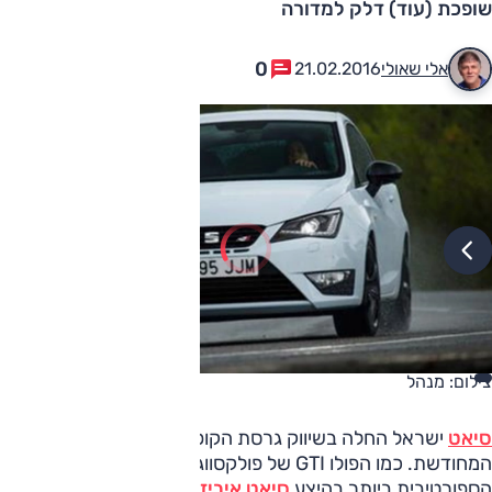
שופכת (עוד) דלק למדורה
0
אלי שאולי
21.02.2016
צילום: מנהל
סיאט
ישראל החלה בשיווק גרסת הקופרה החזקה לאיביזה
המחודשת. כמו הפולו GTI של פולקסווגן, כך גם האחות
הספורטיבית ביותר בהיצע
סיאט איביזה
קיבלה את מנוע ה-1.8