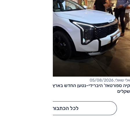
אלי שאולי, 05/08/2026
קיה ספורטאז' היברידי-נטען החדש בארץ – המחיר החל מ-220,000
שקלים
לכל הכתבות