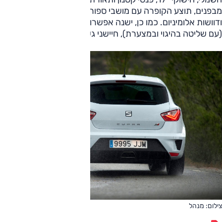
מבפנים, תוצע הקופרה עם מושבי ספורט ייעודיים, צג מגע (6.5")
ודוושות אלומיניום. כמו כן, ישנה אפשרות לבחירת מצבי נהיגה
(עם שליטה בהיגוי ובמצערת), חיישני גשם ותאורה ובקרת שיוט.
צילום: מנהל