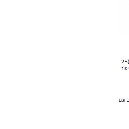
, שהוצג בשנת 2012, זוכה כעת למתיחת פנים ראשונה, רגע לפני פתיחת תערוכת טוקיו (28
פור
 וגם