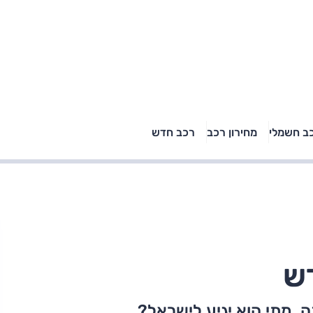
טויוטה ראב 4, קיה
ב חשמלי
מחירון רכב
רכב חדש
רכבי הסלב
ספורטאז' לונג ויונדאי
"הצל"
טוסון לונג ראש בראש: על
הנייר ועל הכביש
ש
. מתי הוא יגיע לישראל?