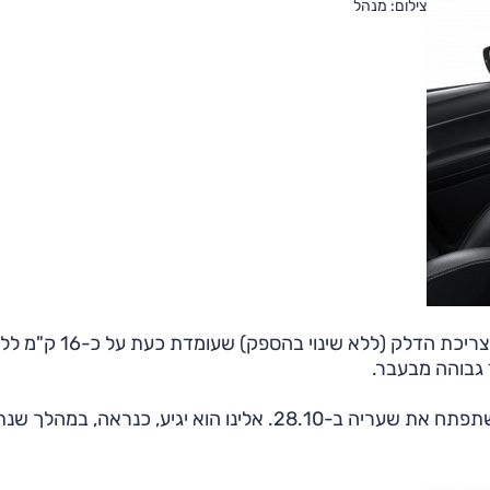
צילום: מנהל
מנוע ה-2.0 ליטר המוכר עבר עדכון שמטרתו שיפור נתון צריכת הדלק (ללא שינוי בה
 גבוהה מבעבר.
המחודש יוצג בתערוכת טוקיו הקרובה שתפתח את שעריה ב-28.10. אלינו הוא יגיע, כנראה, במהלך ש