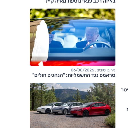
באיזה רכב פנאי נוסעת מאיה קיי?
ניר בן טובים , 06/08/2026
טראמפ נגד החשמליות: "הנהגים חולים"
ספק) שעומדת כעת על כ-16 ק"מ לליטר
נת