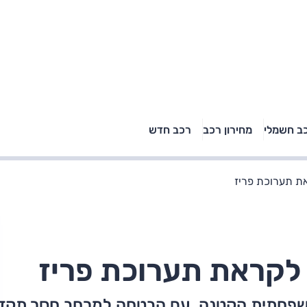
טויוטה ראב 4, קיה
ב חשמלי
מחירון רכב
רכב חדש
רכבי הסלב
ספורטאז' לונג ויונדאי
"הצל"
טוסון לונג ראש בראש: על
הנייר ועל הכביש
ת תערוכת פריז
לקראת תערוכת פריז
שפחתית הקטנה, עם הבטחה למרחב חסר תקד