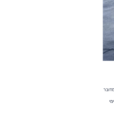
דובר
מי