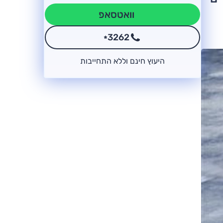
וואטסאפ
3262
*
היעוץ חינם וללא התחייבות