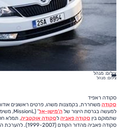
צילום: מנהל
צילום: מנהל
סקודה ראפיד
סקודה
משחררת, בקמצנות משהו, פרטים ראשונים אודו
למעשה בגרסת היצור של
ה'מישן-אל
שתמוקם בין
סקודה פאביה
ל
סקודה אוקטביה
, תמלא חל
סקודה פאביה מהדור הקודם (1999-2007). להערכת היצרנית, קטגוריה זו צפויה לצמוח ב-50% עד שנת 2020.