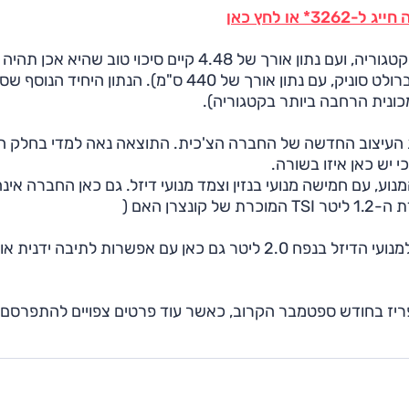
או לחץ כאן
על פי סקודה, הראפיד תציע מרווח שיהווה "אמת מידה" בקטגוריה, ועם נתון אורך של 4.48 קיים סיכוי טוב שהיא אכ
(לצורך השוואה, המכונית הארוכה בקטגוריה היום היא שברולט סוניק, עם נתון אורך של 440 ס"מ). הנתון ה
 העיצוב החדשה של החברה הצ'כית. התוצאה נאה למדי בחלק ה
 יש כאן איזו בשורה.
ע, עם חמישה מנועי בנזין וצמד מנועי דיזל. גם כאן החברה אינ
ן האם (
), עם תיבה ידנית או רובוטית כפולת מצמדים (DSG), עד למנועי הדיזל בנפח 2.0 ליטר גם כאן עם אפשרות לתיבה ידנית או
ריז בחודש ספטמבר הקרוב, כאשר עוד פרטים צפויים להתפרסם