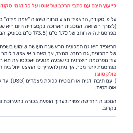
לייעוץ חינם עם כתבי הרכב של אוטו על כל דגמי סקודה חייג ל-3262* 
מפרסמת הוא רוחב של 1.70 ס"מ (173.5 ס"מ בסוניק, המכונית הרחבה ביותר בקטגוריה).
הראפיד היא גם המכונית הראשונה העושה שימוש בשפת
של המכונית, גם במבט מהצד, אך מאחור אי אפשר לומר כי
עוד מפרסמת היצרנית כי שבעה מנועים יאכלסו את תא המנו
מפרסמת יותר מכך, אך ניתן להעריך כי ההיצע ייחל ביחידת ה-1.2 ליטר TSI המוכרת של קונצר
פולקסווגן
אוטומטית.
המכונית החדשה צפויה לערוך הופעת בכורה בתערוכת פ
בקרוב.