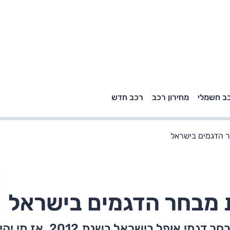
טויוטה ראב 4, קיה
ב חשמלי
מחירון רכב
רכב חדש
רכבי הסלב
ספורטאז' לונג ויונדאי
"הצל"
טוסון לונג ראש בראש: על
הנייר ועל הכביש
יבואנית אופל, חברת שלמה, תגדיל את מבחר דגמי אופל בישראל בשנת 2012. אז מי