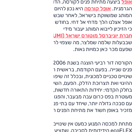
אופל
ביצעה מתיחת פנים לקורסה, הדור הרביעי לסופר-מיני
הגרמנית.
אופל קורסה
היא נכון להיום המכונית היחידה של
המותג שמשווקת בישראל, לאחר שבשנים האחרונות מצבה של
אופל אצלנו הלך מדחי אל דחי. בחודש אוגוסט האחרון התבשרנו
כי הזיכיון לייבוא המותג יעבור מידי
חברת יוניברסל מוטורס ישראל (UMI) לידי קבוצת שלמה
,
שבבעלות שלמה שמלצר, מה שצפוי להפיח
חיים חדשים במותג
שפעם מכר כאן כמויות נאות.
הקורסה דור רביעי הוצגה בשנת 2006, ועוברת השנה מתיחת
פנים שנייה. בפעם הקודמת, בראשית השנה, הגרמנים ביצעו
שינויים טכניים למכונית, ובכלל זה שיפרו את נוחות הנסיעה,
ההיגוי ואת תצרוכת הדלק. הפעם, השינוי בעיקר קוסמטי, ומתרכז
בחלק הקדמי: יחידות התאורה חדשות, הסבכה הקדמית
מעוטרת בפס כרום עבה מבעבר, והפגוש הקדמי הוחלף בחדש
עם סבכה גדולה יותר, שיחד עם בתי פנסי הערפל המחודדים,
מזכיר באופן חשוד את מתיחת הפנים האחרונה של
מאזדה 2
.
מתחת למכסה המנוע כמעט אין שינויים, למעט בגרסת ה-
ecoFLEX הידידותית לסביבה, שתציע מעתה מנוע 1.3 ליטר עם