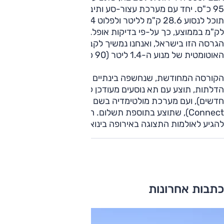
95 כ"ס. יחד עם מערכת עצור-סע ותיבת הילוכים ידנית, היא
תוכל לנסוע 28.6 ק"מ לליטר ולפלוט 94 גרם פחמן דו-חמצני
לק"מ בממוצע, כך על-פי בדיקות אופל. ספק אם נראה את
הגרסה הזו בישראל, ואנחנו נמשיך לקבל בעיקר את הגרסה
האוטומטית של מנוע ה-1.4 ליטר (90 כ"ס).
הקורסה המחודשת, שנחשפה בינתיים רק בגרסת שלוש
הדלתות, תוצע עם תא נוסעים מעודכן קלות (בעיקר גוונים
חדשים), ועם מערכת מולטימדיה בשם "גע והתחבר" (Touch &
Connect), שתוצע בתוספת תשלום. הקורסה המחודשת צפויה
להגיע לאולמות התצוגה באירופה בינואר 2011.
כתבות אחרונות